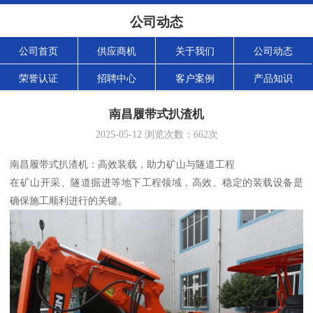
公司动态
公司首页
供应商机
关于我们
公司动态
荣誉认证
招聘中心
客户案例
产品知识
南昌履带式扒渣机
2025-05-12
浏览次数：
662
次
南昌履带式扒渣机：高效装载，助力矿山与隧道工程
在矿山开采、隧道掘进等地下工程领域，高效、稳定的装载设备是
确保施工顺利进行的关键。