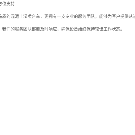
方位支持
品质的混泥土湿喷台车，更拥有一支专业的服务团队，能够为客户提供从
，我们的服务团队都能及时响应，确保设备始终保持较佳工作状态。
地区的客户，我们提供便捷的技术咨询和设备支持服务。
可以根据您的具体工程需求，推荐较适合的混泥土湿喷台车型号，并制定
来
将继续加大对混泥土湿喷台车的研发投入，推动产品向更高效、更智能、
我们致力于为全球隧道及地下工程建设提供更优质的装备支持，与客户共