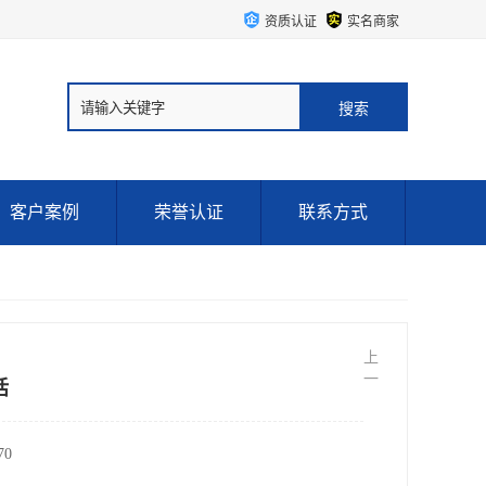
资质认证
实名商家
客户案例
荣誉认证
联系方式
上
一
话
0