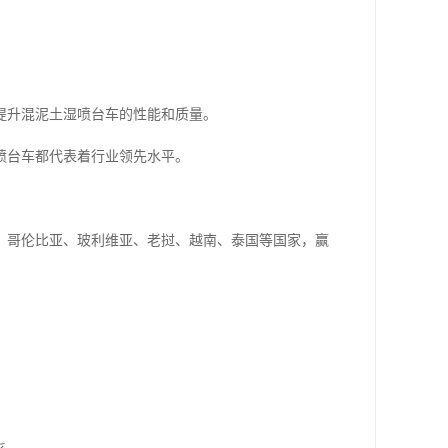
提升混泥土湿喷台车的性能和质量。
喷台车都代表着行业领先水平。
、哥伦比亚、玻利维亚、老挝、越南、泰国等国家，赢