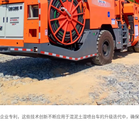
余项企业专利，这些技术创新不断应用于混泥土湿喷台车的升级迭代中，确