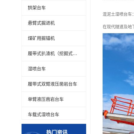
拱架台车
混泥土湿喷台车
悬臂式掘进机
在现代隧道及地
煤矿用掘锚机
履带式扒渣机（挖掘式装载机）
湿喷台车
履带式双臂液压凿岩台车
单臂液压凿岩台车
车载式湿喷台车
多臂凿岩台车
热门资讯