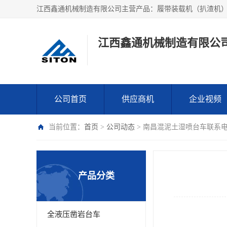
江西鑫通机械制造有限公
公司首页
供应商机
企业视频
当前位置：
首页
>
公司动态
> 南昌混泥土湿喷台车联系
产品分类
全液压凿岩台车