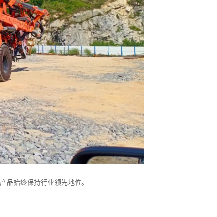
保产品始终保持行业领先地位。