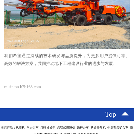
我们希望通过持续的技术研发与品质提升，为更多用户提供可靠、
高效的解决方案，共同推动地下工程建设行业的进步与发展。
m.sinton.b2b168.com
Top
主营产品：扒渣机 凿岩台车 湿喷机械手 悬臂式掘进机 锚杆台车 巷道修复机 中深孔采矿台车 撬