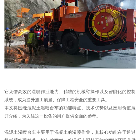
它凭借高效的湿喷作业能力、精准的机械臂操作以及智能化的控制
系统，成为提升施工质量、保障工程安全的重要工具。
本文将围绕混泥土湿喷台车的功能特点、技术优势以及应用价值展
开介绍，为关注这一设备的用户提供全面的参考。
混泥土湿喷台车主要用于混凝土的湿喷作业，其核心功能在于通过