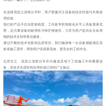
在选择混泥土湿喷台车时，用户普遍关注设备的综合性能与长期使
用价值。
我们的产品不仅在喷射精度、工作效率和智能化水平上具备显著优
势，还注重设备的耐用性与维护便捷性，力求为用户提供全生命周
期的技术支持和售后服务。
通过不断的技术创新和品质管控，我们确保每一台设备都能满足高
标准施工需求，帮助用户实现更高效、更安全的工程作业。
总而言之，混泥土湿喷台车作为隧道及地下工程施工中的重要设
备，其技术先进性和应用价值已得到广泛验证。