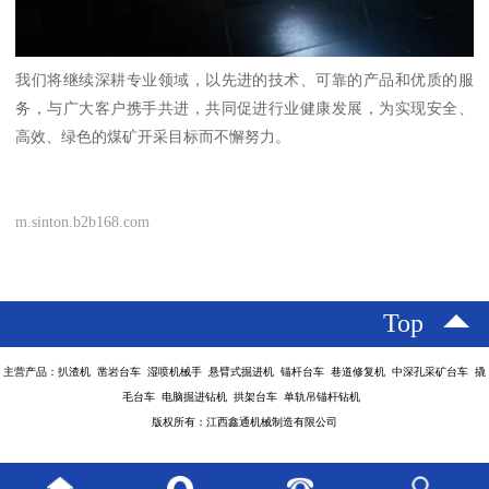
我们将继续深耕专业领域，以先进的技术、可靠的产品和优质的服
务，与广大客户携手共进，共同促进行业健康发展，为实现安全、
高效、绿色的煤矿开采目标而不懈努力。
m.sinton.b2b168.com
Top
主营产品：扒渣机 凿岩台车 湿喷机械手 悬臂式掘进机 锚杆台车 巷道修复机 中深孔采矿台车 撬
毛台车 电脑掘进钻机 拱架台车 单轨吊锚杆钻机
版权所有：江西鑫通机械制造有限公司