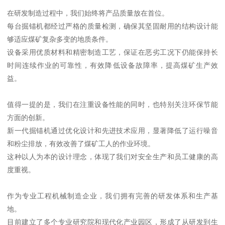
在研发制造过程中，我们始终将产品质量放在首位。
每台掘锚机都经过严格的质量检测，确保其坚固耐用的结构设计能
够适应煤矿复杂多变的地质条件。
设备采用优质材料和精密制造工艺，保证在恶劣工况下仍能保持长
时间连续作业的可靠性，有效降低设备故障率，提高煤矿生产效
益。
值得一提的是，我们在注重设备性能的同时，也特别关注环保节能
方面的创新。
新一代掘锚机通过优化设计和先进技术应用，显著降低了运行噪音
和粉尘排放，有效改善了煤矿工人的作业环境。
这种以人为本的设计理念，体现了我们对安全生产和员工健康的高
度重视。
作为专业工程机械制造企业，我们拥有完善的研发体系和生产基
地。
目前建立了多个专业研究院和现代化产业园区，形成了从研发到生