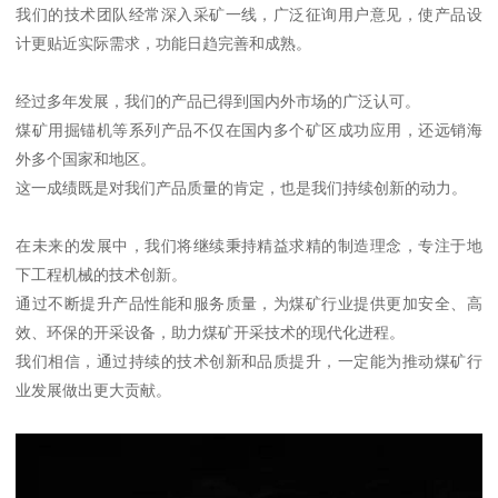
我们的技术团队经常深入采矿一线，广泛征询用户意见，使产品设
计更贴近实际需求，功能日趋完善和成熟。
经过多年发展，我们的产品已得到国内外市场的广泛认可。
煤矿用掘锚机等系列产品不仅在国内多个矿区成功应用，还远销海
外多个国家和地区。
这一成绩既是对我们产品质量的肯定，也是我们持续创新的动力。
在未来的发展中，我们将继续秉持精益求精的制造理念，专注于地
下工程机械的技术创新。
通过不断提升产品性能和服务质量，为煤矿行业提供更加安全、高
效、环保的开采设备，助力煤矿开采技术的现代化进程。
我们相信，通过持续的技术创新和品质提升，一定能为推动煤矿行
业发展做出更大贡献。