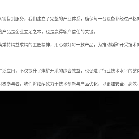
从销售到服务，我们建立了完整的产业体系，确保每一台设备都经过严格
的产品是企业立足之本，也是赢得客户信任的关键。
续秉持精益求精的工匠精神，用心做好每一款产品，为推动煤矿开采技术
广泛应用，不仅提升了煤矿开采的综合效益，也促进了行业技术水平的整
积极参与者，我们将继续致力于技术创新与产品优化，以更加安全、高效