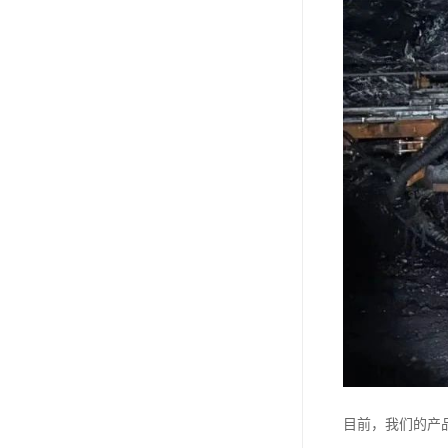
目前，我们的产