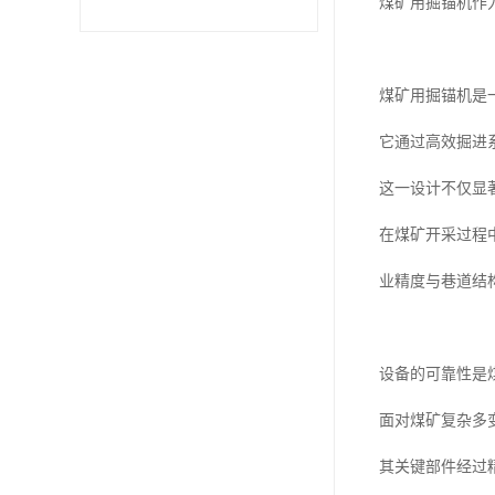
煤矿用掘锚机作
煤矿用掘锚机是
它通过高效掘进
这一设计不仅显
在煤矿开采过程
业精度与巷道结
设备的可靠性是
面对煤矿复杂多
其关键部件经过