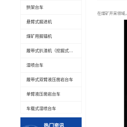
拱架台车
在煤矿开采领域
悬臂式掘进机
煤矿用掘锚机
履带式扒渣机（挖掘式装载机）
湿喷台车
履带式双臂液压凿岩台车
单臂液压凿岩台车
车载式湿喷台车
多臂凿岩台车
热门资讯