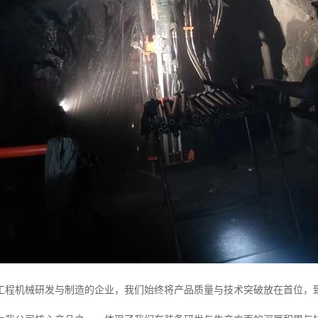
工程机械研发与制造的企业，我们始终将产品质量与技术突破放在首位，