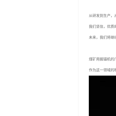
从研发到生产，
我们坚信，优质
未来，我们将继
煤矿用掘锚机的
作为这一领域的