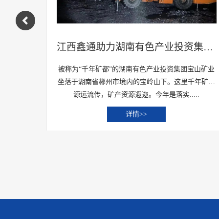
江西鑫通助力湖南有色产业投资集团宝山矿业机械化转型升级
被称为“千年矿都”的湖南有色产业投资集团宝山矿业
坐落于湖南省郴州市境内的宝岭山下。这里千年矿都
源远流传，矿产资源遐迩。今年是落实.....
详情>>