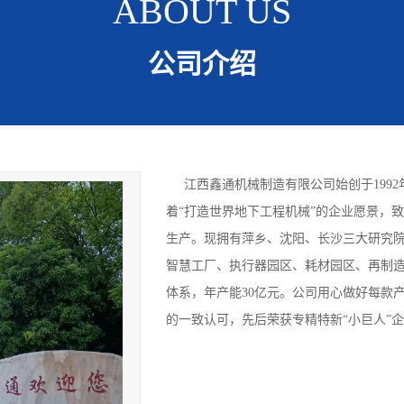
ABOUT US
公司介绍
江西鑫通机械制造有限公司始创于1992年
着“打造世界地下工程机械”的企业愿景，
生产。现拥有萍乡、沈阳、长沙三大研究
智慧工厂、执行器园区、耗材园区、再制造
体系，年产能30亿元。公司用心做好每款
的一致认可，先后荣获专精特新“小巨人”企