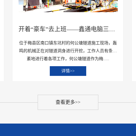
开着“豪车”去上班——鑫通电脑三臂凿岩台车助力梅龙高铁何公塘隧道顺利开挖
位于梅县区南口镇东坑村的何公塘隧道施工现场，轰
鸣的机械正在对隧道洞身进行开挖，工作人员有条不
紊地进行着各项工作，何公塘隧道作为梅.....
详情>>
查看更多>>