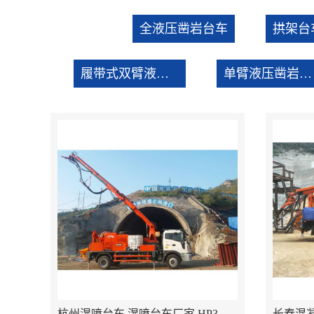
全液压凿岩台车
拱架台
履带式双臂液压凿岩台车
单臂液压凿岩台车
隧道锚杆台
杭州湿喷台车 湿喷台车厂家 HP3-3015喷浆机