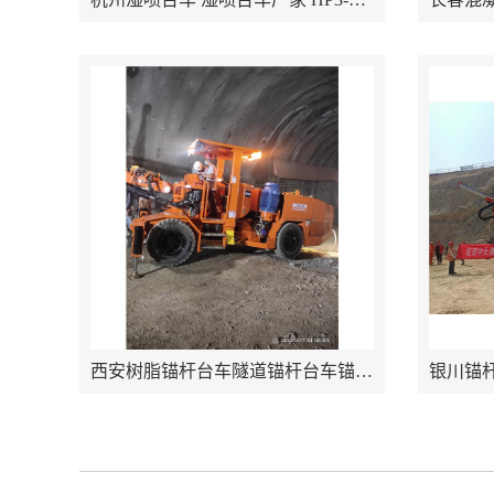
西安树脂锚杆台车隧道锚杆台车锚杆台车厂家 小型锚杆设备 鑫通锚杆台车