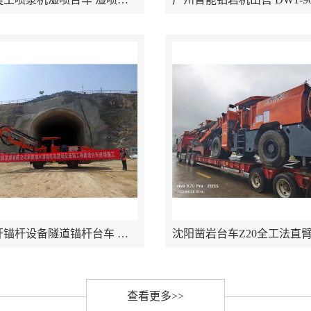
银川锚杆锚杆设备隧道锚杆台车 铁路锚杆钻机 DWS90单臂锚杆台车
查看更多>>