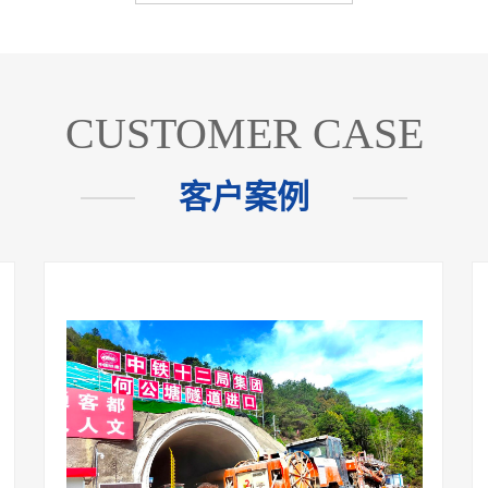
CUSTOMER CASE
客户案例