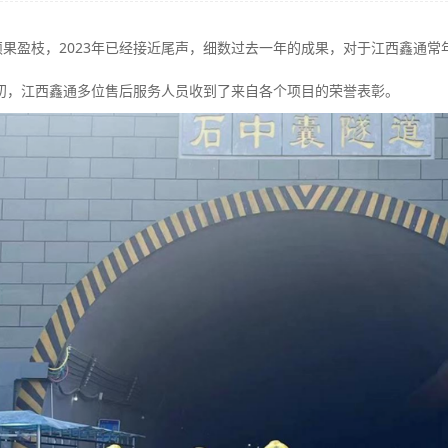
盈枝，2023年已经接近尾声，细数过去一年的成果，对于江西鑫通常
初，江西鑫通多位售后服务人员收到了来自各个项目的荣誉表彰。