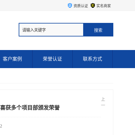
资质认证
实名商家
客户案例
荣誉认证
联系方式
上
一
队喜获多个项目部颁发荣誉
2