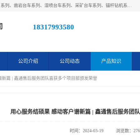
江西鑫通机械制造有限公司主营产品：履带装载机（扒渣机）系列、凿岩台车系列、湿喷台车系列、采矿台车系列、锚杆钻机系列、梭式矿车系列、电机车系列、砼搅拌运输车系列及后配套系列。公司在不断提升自身技术研发能力的同时引进德国、瑞典等国外先进技术和工艺，广泛征询用户意见，扬长避短，日趋完善和成熟，赢得了广大用户的青睐。
司
18317993580
公司介绍
公司动态
产品知识
谱新篇 | 鑫通售后服务团队喜获多个项目部颁发荣誉
用心服务结硕果 感动客户谱新篇 | 鑫通售后服务团
时间：2024-03-19
浏览数：276