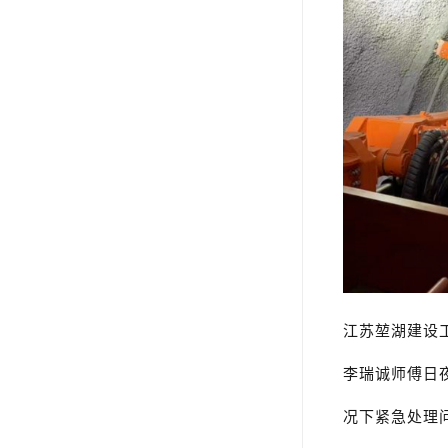
江苏堃湖建设
李瑞诚师傅日
况下紧急处理