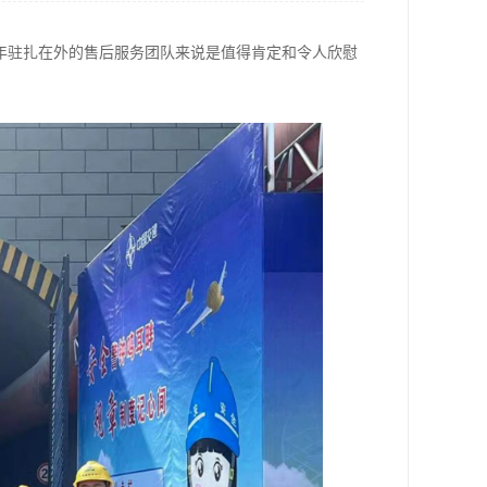
年驻扎在外的售后服务团队来说是值得肯定和令人欣慰