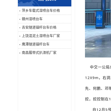
单臂凿岩台车系列
萍乡车载式湿喷台车价格
赣州湿喷台车
大坡度用履带扒渣机≤32度
吉安隧道锚杆台车价格
隧道锚杆台车
上饶混泥土湿喷台车厂家
鹰潭隧道锚杆台车
混泥土湿喷台车
南昌履带式扒渣机厂家
巷道修复机
中交一公局
轮胎式双臂液压凿岩台车
12X9m，右
先、何鹏、邓
挖，挖控制在1
自12月5号晚