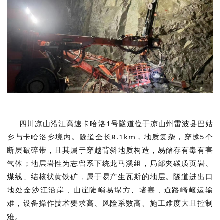
四川凉山沿江高速卡哈洛1号隧道位于凉山州雷波县巴姑
乡与卡哈洛乡境内。隧道全长8.1km，地质复杂，穿越5个
断层破碎带，且其属于穿越背斜地质构造，易储存有毒有害
气体；地层岩性为志留系下统龙马溪组，局部夹碳质页岩、
煤线、结核状黄铁矿，属于易产生瓦斯的地层。隧道进出口
地处金沙江沿岸，山崖陡峭易塌方、堵塞，道路崎岖运输
难，设备操作技术要求高、风险系数高、施工难度大且控制
难。