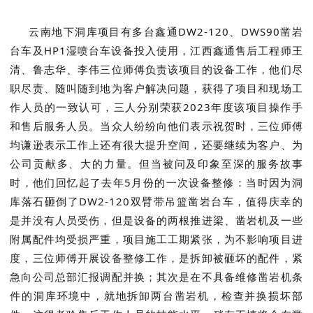
云南地下洞库项目有多台鑫通DW2-120、DWS90凿岩
台车及HP1湿喷台车设备投入使用，江西鑫通售后工程师王
清、鲁志华、李伟三位师傅负责该项目的设备工作，他们尽
职尽责、随叫随到地为客户解决问题，获得了项目和现场工
作人员的一致认可，三人分别荣获2023年度该项目操作手
和售后服务人员。当众人纷纷向他们表示祝贺时，三位师傅
均谦逊表示工作上还有很大提升空间，还要继续为客户、为
公司贡献多、大的力量。但当被问及印象至深的服务故事
时，他们回忆起了去年5月份的一次设备整修：当时因为洞
库落石砸倒了DW2-120双臂带吊篮凿岩台车，值得庆幸的
是并没有人员受伤，但是设备的两根推进梁、凿岩机及一些
附属配件均受损严重，项目施工工期紧张，为不影响项目进
度，三位师傅开展设备整修工作，是拆卸被砸坏的配件，紧
急向公司总部汇报调配并换；其次是在不具备维修凿岩机条
件的洞库环境中，就地拆卸两台凿岩机，检查并换损坏部