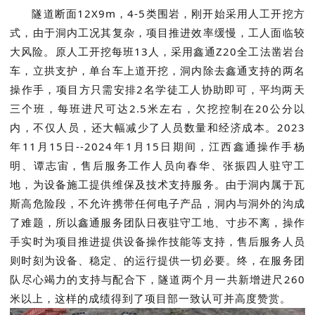
隧道断面12X9m，4-5类围岩，刚开始采用人工开挖方
式，由于洞内工况其复杂，项目推进效率缓慢，工人面临较
大风险。原人工开挖每班13人，采用鑫通Z20全工法凿岩台
车，立拱支护，单台车上道开挖，洞内除去鑫通支持的两名
操作手，项目方只需安排2名学徒工人协助即可，平均两天
三个班，每班进尺可达2.5米左右，欠挖控制在20公分以
内，不仅人员，还大幅减少了人员数量和经济成本。2023
年11月15日--2024年1月15日期间，江西鑫通操作手杨
明、谭志宙，售后服务工作人员向春华、张振四人驻守工
地，为设备施工提供维保及技术支持服务。由于洞内属于瓦
斯高危险段，不允许携带任何电子产品，洞内与洞外的沟成
了难题，所以鑫通服务团队日夜驻守工地、寸步不离，操作
手实时为项目推进提供设备操作技能等支持，售后服务人员
则时刻为设备、稳定、的运行提供一切必要。终，在服务团
队尽心竭力的支持与配合下，隧道两个月一共新增进尺260
米以上，这样的成绩得到了项目部一致认可并高度赞赏。