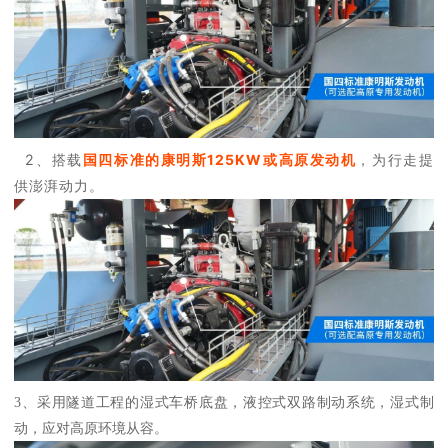
2、搭载
国四标准的康明斯125KW或高原发动机
，为行走提
供澎湃动力。
3、采用隧道工程的湿式车桥底盘，液控式双路制动系统，湿式制
动，应对高原环境从容。