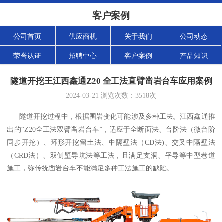
客户案例
公司首页
供应商机
关于我们
公司动态
荣誉认证
招聘中心
客户案例
产品知识
隧道开挖王江西鑫通Z20 全工法直臂凿岩台车应用案例
2024-03-21
浏览次数：
3518
次
隧道开挖过程中，根据围岩变化可能涉及多种工法。江西鑫通推
出的“Z20全工法双臂凿岩台车”，适应于全断面法、台阶法（微台阶
同步开挖）、环形开挖留土法、中隔壁法（CD法)、交叉中隔壁法
（CRD法）、双侧壁导坑法等工法，且满足支洞、平导等中型巷道
施工，弥传统凿岩台车不能满足多种工法施工的缺陷。