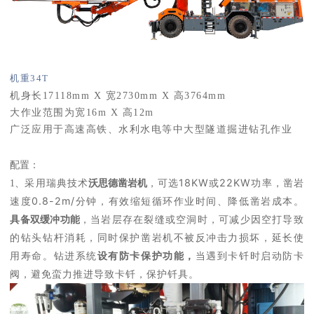
机重34T
机身长17118mm X 宽2730mm X 高3764mm
大作业范围为宽16m X 高12m
广泛应用于高速高铁、水利水电等中大型隧道掘进钻孔作业
配置：
采用瑞典技术
沃思德凿岩机
，可选
18KW或22KW功率
，凿岩
1、
速度0.8-2m/分钟，有效缩短循环作业时间、降低凿岩成本。
具备
双缓冲功能
，
当岩层存在裂缝或空洞时，可减少因空打导致
的钻头钻杆消耗，同时保护凿岩机不被反冲击力损坏，延长使
用寿命。
钻进系统
设有防卡保护功能
当
遇到卡钎时启动防卡
，
阀，避免蛮力推进导致卡钎，保护钎具。