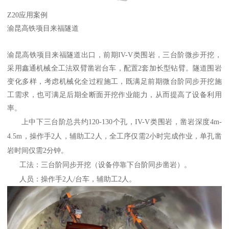
Z20应用案例
渝昆高铁项目来福隧道
渝昆高铁项目来福隧道出口，前期IV-V类围岩，三台阶微步开挖，
采用鑫通机械全工法双臂凿岩台车，配置2套加长型钻臂。隧道围岩
变化多样，考虑机械化全过程施工，既满足前期微台阶同步开挖施
工需求，也可满足后期全断面开挖作业能力，从而提高了设备利用
率。
上中下三台阶总共约120-130个孔，IV-V类围岩，凿岩深度4m-
4.5m，操作手2人，辅助工2人，全工序仅需2小时完成作业，单孔凿
岩时间仅需2分钟。
工法：三台阶同步开挖（设备停靠下台阶同步凿岩）。
人员：操作手2人/台车，辅助工2人。