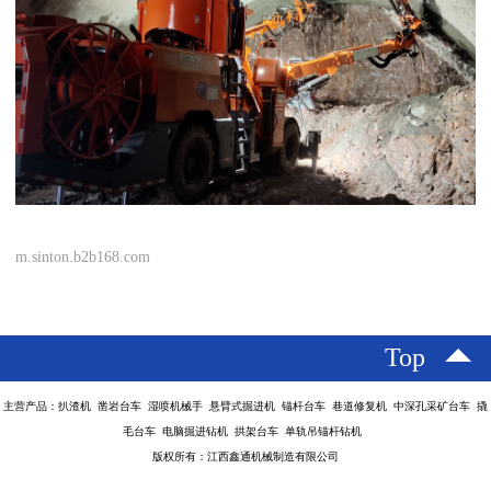
m.sinton.b2b168.com
Top
主营产品：扒渣机 凿岩台车 湿喷机械手 悬臂式掘进机 锚杆台车 巷道修复机 中深孔采矿台车 撬
毛台车 电脑掘进钻机 拱架台车 单轨吊锚杆钻机
版权所有：江西鑫通机械制造有限公司