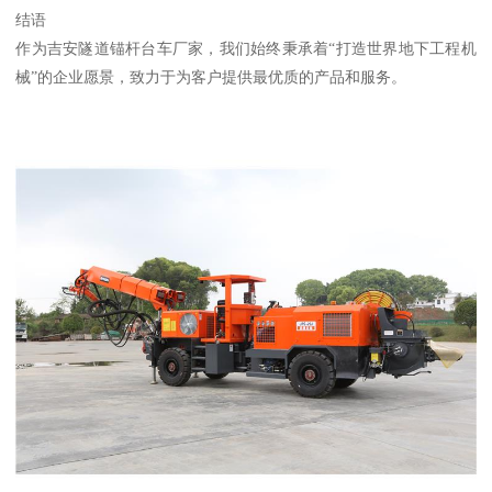
结语
作为吉安隧道锚杆台车厂家，我们始终秉承着“打造世界地下工程机
械”的企业愿景，致力于为客户提供最优质的产品和服务。