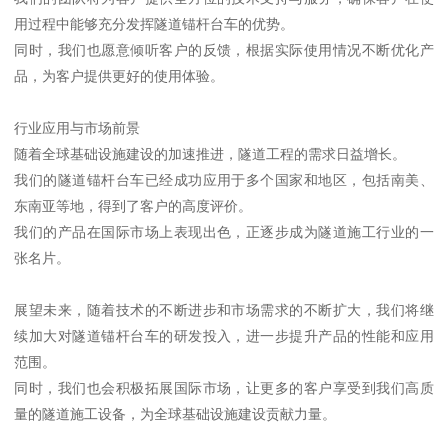
用过程中能够充分发挥隧道锚杆台车的优势。
同时，我们也愿意倾听客户的反馈，根据实际使用情况不断优化产
品，为客户提供更好的使用体验。
行业应用与市场前景
随着全球基础设施建设的加速推进，隧道工程的需求日益增长。
我们的隧道锚杆台车已经成功应用于多个国家和地区，包括南美、
东南亚等地，得到了客户的高度评价。
我们的产品在国际市场上表现出色，正逐步成为隧道施工行业的一
张名片。
展望未来，随着技术的不断进步和市场需求的不断扩大，我们将继
续加大对隧道锚杆台车的研发投入，进一步提升产品的性能和应用
范围。
同时，我们也会积极拓展国际市场，让更多的客户享受到我们高质
量的隧道施工设备，为全球基础设施建设贡献力量。