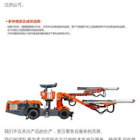
泛的认可。
我们不仅关注产品的生产，更注重售后服务的完善。
我们的团队将为客户提供全方位的技术支持与服务，确保客户在使