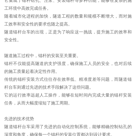
它集成了锚杆钻孔、注浆、安装锚杆等多种功能，能够在复杂的施
工环境中高效完成任务。
随着城市化进程的加快，隧道工程的数量和规模不断增大，而对施
工效率和安全性的要求也随之提高。
隧道锚杆台车的出现，正是为了响应这一挑战，提升施工的效率和
安全性。
隧道施工过程中，锚杆的安装至关重要。
锚杆不仅能提高隧道的支护强度，确保施工人员的安全，也对后续
的施工质量起着决定性作用。
传统的锚杆安装方式往往存在效率低、精准度差等问题，而隧道锚
杆台车则通过先进的技术手段解决了这些问题。
它的运行效率远超人工操作，能够在短时间内完成大量的锚杆安装
任务，从而大幅度缩短了施工周期。
先进的技术优势
隧道锚杆台车采用了先进的自动化控制系统，能够精确控制钻孔的
深度和角度，确保每一个锚杆的安装位置都达到设计要求。