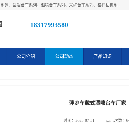
江西鑫通机械制造有限公司主营产品：履带装载机（扒渣机）系列、凿岩台车系列、湿喷台车系列、采矿台车系列、锚杆钻机系列、梭式矿车系列、电机车系列、砼搅拌运输车系列及后配套系列。公司在不断提升自身技术研发能力的同时引进德国、瑞典等国外先进技术和工艺，广泛征询用户意见，扬长避短，日趋完善和成熟，赢得了广大用户的青睐。
司
18317993580
公司介绍
公司动态
产品知识
萍乡车载式湿喷台车厂家
时间：2025-07-31
点击次数：64