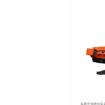
车载式湿喷台车