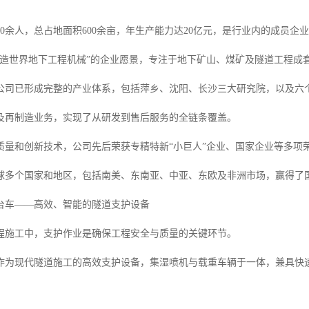
00余人，总占地面积600余亩，年生产能力达20亿元，是行业内的成员企
打造世界地下工程机械”的企业愿景，专注于地下矿山、煤矿及隧道工程成
公司已形成完整的产业体系，包括萍乡、沈阳、长沙三大研究院，以及六
及再制造业务，实现了从研发到售后服务的全链条覆盖。
质量和创新技术，公司先后荣获专精特新“小巨人”企业、国家企业等多项荣
球多个国家和地区，包括南美、东南亚、中亚、东欧及非洲市场，赢得了
台车——高效、智能的隧道支护设备
程施工中，支护作业是确保工程安全与质量的关键环节。
作为现代隧道施工的高效支护设备，集湿喷机与载重车辆于一体，兼具快速