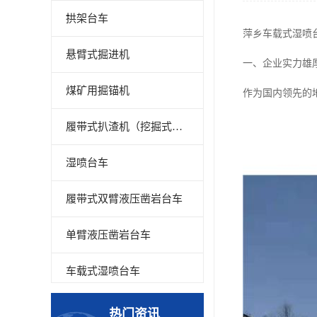
拱架台车
萍乡车载式湿喷
悬臂式掘进机
一、企业实力雄
煤矿用掘锚机
作为国内领先的
履带式扒渣机（挖掘式装载机）
湿喷台车
履带式双臂液压凿岩台车
单臂液压凿岩台车
车载式湿喷台车
多臂凿岩台车
热门资讯