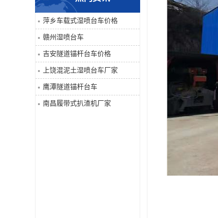
单臂凿岩台车系列
萍乡车载式湿喷台车价格
赣州湿喷台车
大坡度用履带扒渣机≤32度
吉安隧道锚杆台车价格
隧道锚杆台车
上饶混泥土湿喷台车厂家
鹰潭隧道锚杆台车
混泥土湿喷台车
南昌履带式扒渣机厂家
巷道修复机
轮胎式双臂液压凿岩台车