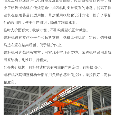
研发工程师通过降低机身高度及锚臂高度、改进截割臂结构等，解
决了硬岩掘锚机在低矮巷道中加装临时支护装置的难题，提高了掘
锚机在低矮巷道的适用性。其次采用模块化设计方法，提升了零部
件的通用性，便于生产组织，降低了制造成本。
临时支护面积大，收放方便，不影响掘锚机正常截割。
锚杆机设有立作业平台和顶紧支撑，钻机工作稳定、定位。锚杆机
马达布置在钻架后侧，便于锚护作业。
锚杆机可达截割头前方，可实现小空顶距支护。纵移机构采用滑轨
滑座结构，刚性好、行程大。
配备夹钎机构，钎杆钻进时具有可靠的导向定位，钎杆摆动小。
锚杆机及其调整机构全部采用负载敏感比例控制，操控性好，定位
精度高。