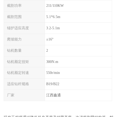
截割功率
211/110KW
截割范围
5.1*6.5m
锚护适应高度
3.2-5.1m
爬坡能力
±16°
钻机数量
2
钻机额定扭矩
300N.m
钻机额定转速
550r/min
适应钻杆规格
B19/B22
厂家
江西鑫通