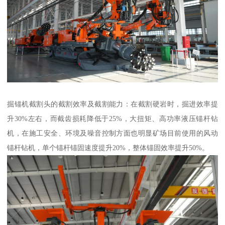
掘锚机截割头的截割效率及截割能力：在截割硬岩时，掘进效率提
升30%左右，而截齿损耗降低于25%，大扭矩、高功率液压锚杆钻
机，在施工安全、环境及噪音控制方面也明显矿场目前使用的风动
锚杆钻机，单个锚杆锚固速度提升20%，整体锚固效率提升50%。