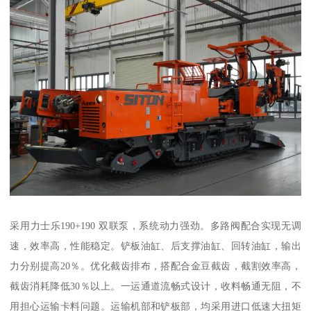
采用力士乐190+190 双联泵，系统动力强劲。多路阀配合实现无调
速，效率高，性能稳定。铲板油缸、后支撑油缸、回转油缸，输出
力分别提高20％。优化截齿排布，搭配合金豆截齿，截割效率高，
截齿消耗降低30％以上。一运通道流畅式设计，收料畅通无阻，不
用担心运输卡料问题。运输机部和铲板部，均采用进口低速大扭矩