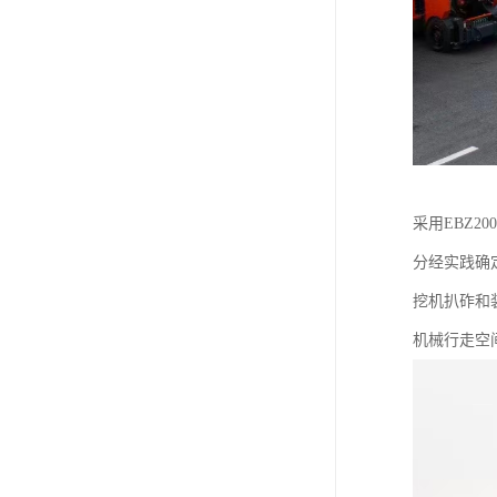
采用EBZ
分经实践确定
挖机扒砟和装
机械行走空间