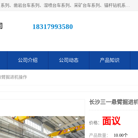
江西鑫通机械制造有限公司主营产品：履带装载机（扒渣机）系列、凿岩台车系列、湿喷台车系列、采矿台车系列、锚杆钻机系列、梭式矿车系列、电机车系列、砼搅拌运输车系列及后配套系列。公司在不断提升自身技术研发能力的同时引进德国、瑞典等国外先进技术和工艺，广泛征询用户意见，扬长避短，日趋完善和成熟，赢得了广大用户的青睐。
司
18317993580
公司介绍
公司动态
产品知识
悬臂掘进机操作
长沙三一悬臂掘进
面议
价格：
产品数量：
10.00个