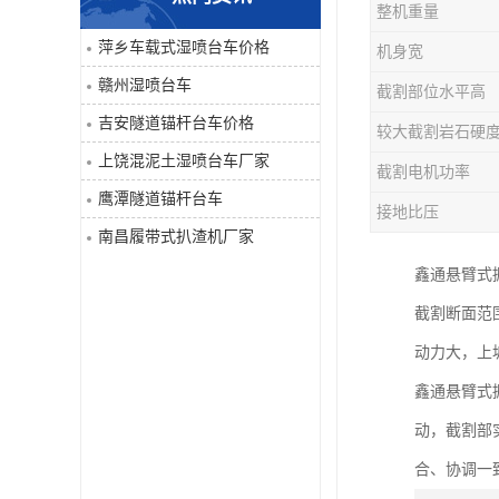
整机重量
单臂凿岩台车系列
萍乡车载式湿喷台车价格
机身宽
赣州湿喷台车
截割部位水平高
大坡度用履带扒渣机≤32度
吉安隧道锚杆台车价格
较大截割岩石硬
隧道锚杆台车
上饶混泥土湿喷台车厂家
截割电机功率
鹰潭隧道锚杆台车
混泥土湿喷台车
接地比压
南昌履带式扒渣机厂家
巷道修复机
鑫通悬臂式
截割断面范
轮胎式双臂液压凿岩台车
动力大，上
鑫通悬臂式
动，截割部
合、协调一