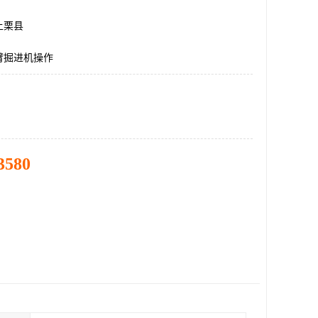
上栗县
臂掘进机操作
3580