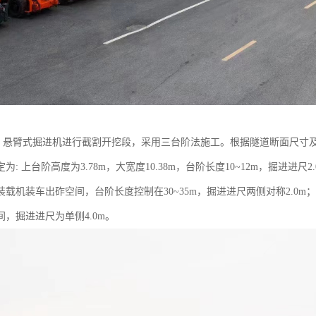
200 悬臂式掘进机进行截割开挖段，采用三台阶法施工。根据隧道断面尺
为: 上台阶高度为3.78m，大宽度10.38m，台阶长度10~12m，掘进进尺2
载机装车出砟空间，台阶长度控制在30~35m，掘进进尺两侧对称2.0m
，掘进进尺为单侧4.0m。