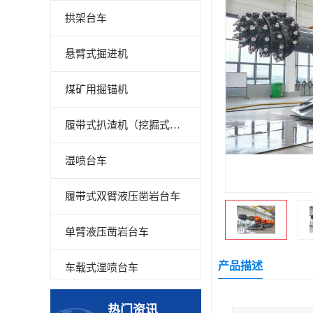
拱架台车
悬臂式掘进机
煤矿用掘锚机
履带式扒渣机（挖掘式装载机）
湿喷台车
履带式双臂液压凿岩台车
单臂液压凿岩台车
产品描述
车载式湿喷台车
多臂凿岩台车
热门资讯