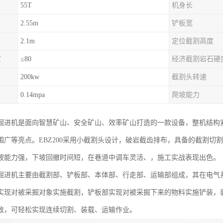
55T
机身长
2.55m
铲板宽
2.1m
定位截割高度
度
≤80
经济截割岩石硬
200kw
截割头转速
0.14mpa
爬坡能力
掘进机是面向智慧矿山、安全矿山、效率矿山打造的一款设备，整机结构
围广等亮点。EBZ200采用小截割头设计，破岩截齿排布，具备的截割切
坡能力强，下坡回撤时间短，在巷道中调车灵活、，施工实战表现出色。
掘进机主要由截割部、铲板部、本体部、行走部、运输部组成，其在电气
实现对被采掘对象实施截割，铲板部实现对被采掘下来的物料实施铲装，
致，可轻松实现连续切割、装载、运输作业。