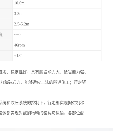
10.6m
3.2m
2.5-5.2m
度
≤60
46rpm
±18°
紧凑、稳定性好，具有爬坡能力大、破岩能力强、
割力和破岩力，能够适应工法的隧道施工；行走驱
系统和液压系统的控制下，行走部实现掘进机移
装运部实现对截割物料的装载与运输，各部位配