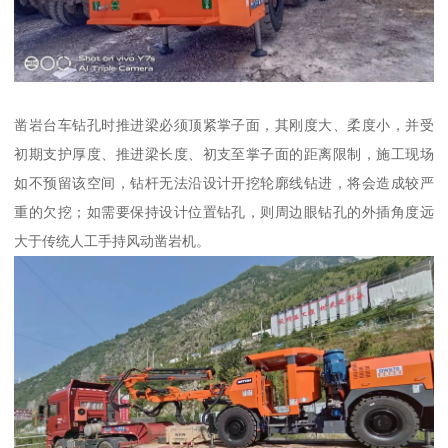
凿岩台车钻孔时推进梁必须顶紧掌子面，其刚度大、柔度小，并受
初期支护厚度、推进梁长度、初支至掌子面的距离限制，施工现场
如不预留该空间，钻杆无法沿设计开挖轮廓线钻进，将会造成较严
重的欠挖；如需要保持设计位置钻孔，则周边眼钻孔的外插角度远
大于传统人工手持风动凿岩机。