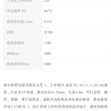
工作压力冲击bar
220
冲击频率 HZ
60/73
凿岩机转速 r/min
0-215
回转。
士180
推进器俯仰·
-3/90
伸缩mm
1800
推进器补偿mm
1800
液压单臂轮胎式凿岩台车 1、工作能力 适应与2.4x2.4—5.3x4.3m巷
道，行走在14°坡度、凿岩孔径41-76mm、孔深3.4m；可打定邦、侧
邦、底板、掌子面凿岩；该机作业机构采用全液压驱动，凿岩速度
可达1.3-2米/分 2、设计原理 工作时采用电机提供动力，液压控制凿