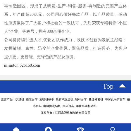
再制造园区，形成了从研发-生产-销售-服务-再制造的完整产业体
系，年产能超20亿元。公司用心做好每款产品，以产品质量、感动
性服务赢得了广大客户和社会的一致认可，先后荣获专精特新“小巨
人”企业、等称号，拥有300余项企业。
公司将持续引进人才,优化团队作战力，以技术创新为发展主战略；
发挥敏锐、狼性、迅变的企业作风，聚焦品质，打造强势，为客户
提供更、更智能、更绿色的产品及服务。
m.sinton.b2b168.com
Top
主营产品：扒渣机 凿岩台车 湿喷机械手 悬臂式掘进机 锚杆台车 巷道修复机 中深孔采矿台车 撬
毛台车 电脑掘进钻机 拱架台车 单轨吊锚杆钻机
版权所有：江西鑫通机械制造有限公司