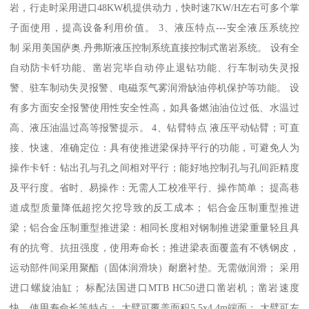
岩，行走时采用进口48KW机提供动力，快时速7KW/H左右可多个掌
子面使用，提高设备利用价值。 3、液压特点---安全液压系统控
制 采用美国萨奥.丹弗斯液压控制系统直接控制式凿岩系统。 设有全
自动防卡钎功能、凿岩完毕自动停止退钻功能、行车制动失灵报
警、驻车制动失灵报警、电磁泵气雾润滑缺油停机保护等功能。 设
有多方面安全报警使用性安全性高，如具备燃油油位过低、水温过
高、液压油温过高等报警提示。 4、钻臂特点 液压平动钻臂；可直
接、快速、准确定位：具有使推进梁保持平行的功能，可避免人为
操作卡钎：钻出孔与孔之间相对平行；能好地控制孔与孔间距精度
及平行度。省时、易操作：无需人工校准平行、操作简单； 提高巷
道成型质量降低超挖欠挖导致的反工成本； 铝合金压制重型推进
梁；铝合金压制重型推进梁：相同长度相对钢制推进梁重量轻且具
有的抗弯、抗扭强度，使用寿命长；推进梁表面覆盖有不锈钢皮，
运动部件间采用聚酯（固体润滑块）耐磨衬垫。无需做润滑； 采用
进口螺旋油缸； 标配法国进口MTB HC50进口凿岩机；凿岩速度
快、使用寿命长等特点； 大臂可覆盖面积5.5x4.4m端面； 大臂可左