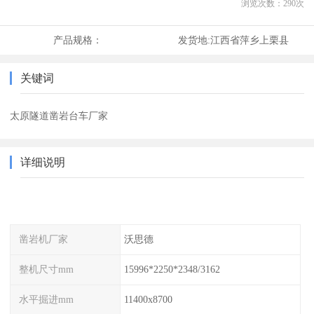
浏览次数：
290
次
产品规格：
发货地:
江西省萍乡上栗县
关键词
太原隧道凿岩台车厂家
详细说明
凿岩机厂家
沃思德
整机尺寸mm
15996*2250*2348/3162
水平掘进mm
11400x8700