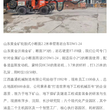
山东黄金矿轮胎式小断面2.2米单臂凿岩台车DW1-24
山东黄金沂南金矿，断面3*3的，岩石硬度F7-F8级，我们公司专门
针对金属矿山小断面而设计DW1-24，能适应小2*2的断面使用，配
备道益斯发动机。蒙特贝HC50的凿岩机，3.7米的钎杆，打3.25米的
孔深，用时仅1分50秒。
江西鑫通机械制造有限公司始创于1992年，现有员工1100余人，总
占地面积600余亩。公司秉承着“打造世界地下工程机械百年”的企业
愿景，致力于地下矿山、地下煤矿及隧道工程成套装备的研发与生
产。现拥有萍乡、沈阳、长沙研究院；六个现代化产业园区，其中
涵盖二个主机园区及一个智慧工厂、核心执行器园区、耗材园区、