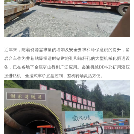
近年来，随着资源需求量的增加及安全要求和环保意识的提升，凿
岩台车作为井巷钻爆掘进时钻凿炮孔和锚杆孔的大型机械化掘进设
备，已在各地下金属矿山得到广泛应用。鑫通机械DD4-2b矿用液压
掘进钻机，全湿式车桥底盘控制，整机转场灵活方便。