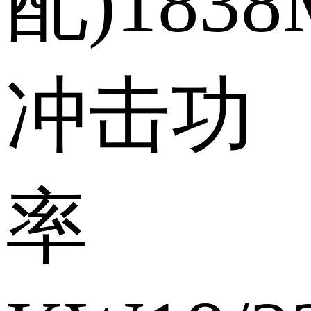
配)
1838
冲击功
率