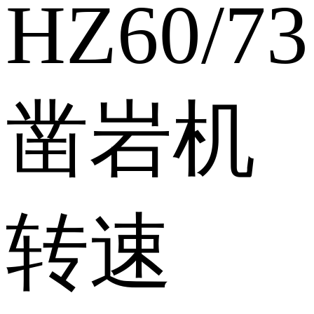
HZ
60/73
凿岩机
转速