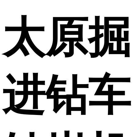
太原掘
进钻车