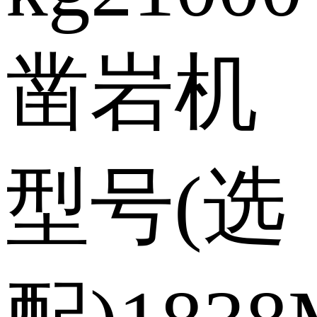
凿岩机
型号(选