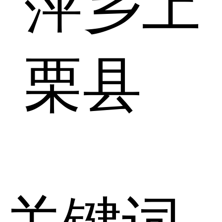
萍乡上
栗县