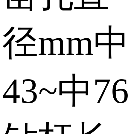
径mm
中
43~中76