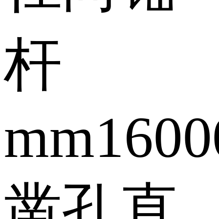
杆
mm
1600
凿孔直