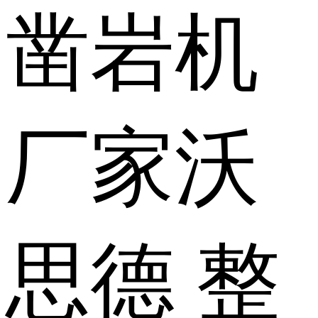
凿岩机
厂家
沃
思德
整