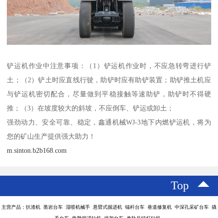
铲运机作业中注意事项：（1）铲运机作业时，不应急转弯进行铲
土；（2）铲土时应直线行驶，助铲时应有助铲装置；助铲推土机应
与铲运机密切配合，尽量做到平稳接触等速助铲，助铲时不得硬
推；（3）在坡度较大的斜坡，不应倒车、铲运或卸土；
强劲动力、安全可靠、稳定，鑫通机械WJ-3地下内燃铲运机，将为
您的矿山生产提供强大助力！
m.sinton.b2b168.com
Top
主营产品：扒渣机 凿岩台车 湿喷机械手 悬臂式掘进机 锚杆台车 巷道修复机 中深孔采矿台车 撬