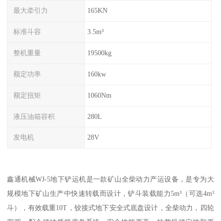
最大牵引力
165KN
标准斗容
3.5m³
整机重量
19500kg
额定功率
160kw
额定扭矩
1060Nm
液压油箱容积
280L
发电机
28V
鑫通机械WJ-5地下铲运机是一款矿山全柴动力产运设备，是专为大
规模地下矿山生产中快速转载而设计，铲斗装载能力5m³（可选4m³
斗），有效载重10T，铰接式地下安全式底盘设计，全柴动力，四轮