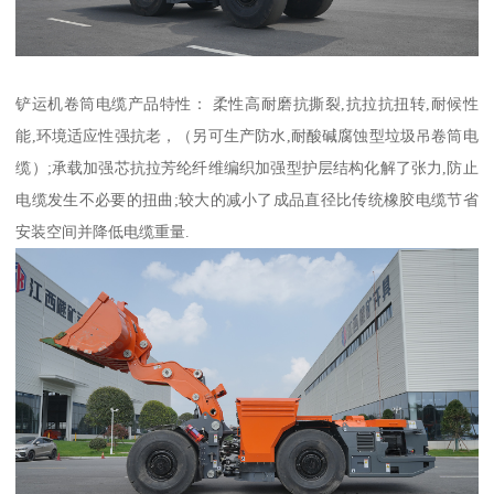
铲运机卷筒电缆产品特性： 柔性高耐磨抗撕裂,抗拉抗扭转,耐候性
能,环境适应性强抗老，（另可生产防水,耐酸碱腐蚀型垃圾吊卷筒电
缆）;承载加强芯抗拉芳纶纤维编织加强型护层结构化解了张力,防止
电缆发生不必要的扭曲;较大的减小了成品直径比传统橡胶电缆节省
安装空间并降低电缆重量.