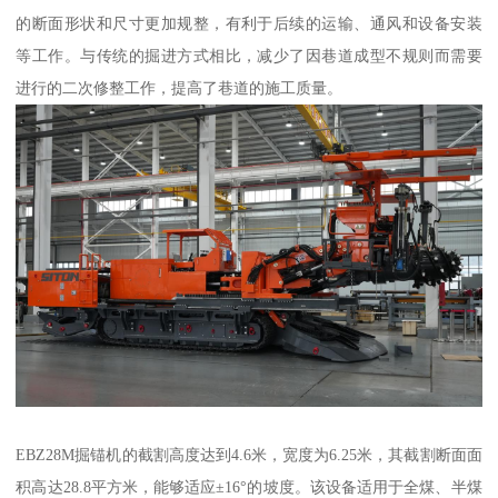
的断面形状和尺寸更加规整，有利于后续的运输、通风和设备安装
等工作。与传统的掘进方式相比，减少了因巷道成型不规则而需要
进行的二次修整工作，提高了巷道的施工质量。
EBZ28M掘锚机的截割高度达到4.6米，宽度为6.25米，其截割断面面
积高达28.8平方米，能够适应±16°的坡度。该设备适用于全煤、半煤