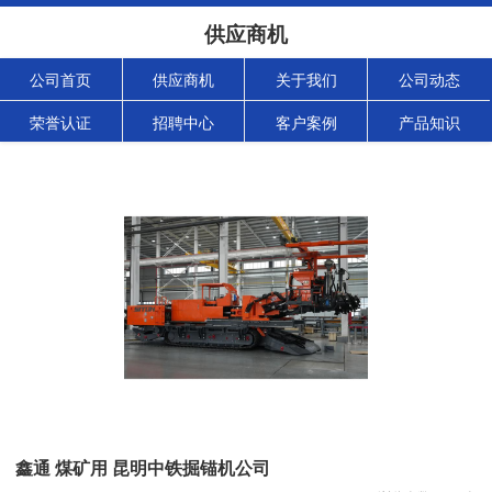
供应商机
公司首页
供应商机
关于我们
公司动态
荣誉认证
招聘中心
客户案例
产品知识
鑫通 煤矿用 昆明中铁掘锚机公司