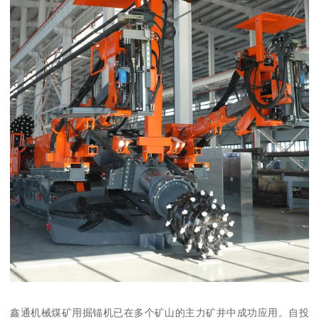
鑫通机械煤矿用掘锚机已在多个矿山的主力矿井中成功应用。自投