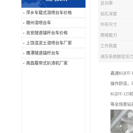
总功率
单臂凿岩台车系列
萍乡车载式湿喷台车价格
钻孔深度
赣州湿喷台车
外形尺寸
大坡度用履带扒渣机≤32度
吉安隧道锚杆台车价格
爬坡能力
隧道锚杆台车
上饶混泥土湿喷台车厂家
工作高度
鹰潭隧道锚杆台车
混泥土湿喷台车
液压系统额定压
南昌履带式扒渣机厂家
巷道修复机
鑫通KQD
操作舒适，
轮胎式双臂液压凿岩台车
KQDT-
等全场景钻