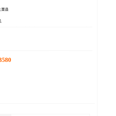
上栗县
机
3580