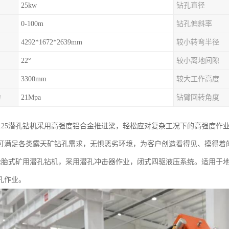
25kw
钻孔直径
0-100m
钻孔偏斜率
4292*1672*2639mm
较小转弯半径
22°
较小离地间隙
3300mm
较大工作高度
力
21Mpa
钻臂回转角度
T-125潜孔钻机采用高强度铝合金推进梁，轻松应对复杂工况下的高强度作业
可满足各类露天矿钻孔需求，无惧恶劣环境，为客户创造看得见、摸得着
125轮胎式矿用潜孔钻机，采用潜孔冲击器作业，闭式四驱液压系统。适用于
孔作业。