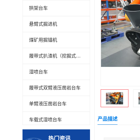
拱架台车
悬臂式掘进机
煤矿用掘锚机
履带式扒渣机（挖掘式装载机）
湿喷台车
履带式双臂液压凿岩台车
单臂液压凿岩台车
产品描述
车载式湿喷台车
多臂凿岩台车
热门资讯