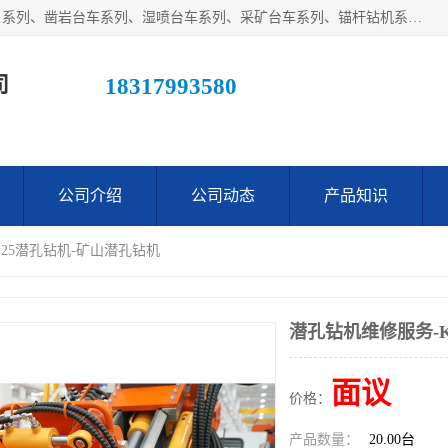
江西鑫通机械制造有限公司主营产品：履带装载机（扒渣机）系列、凿岩台车系列、湿喷台车系列、采矿台车系列、锚杆钻机系列、梭式矿车系列、电机车系列、砼搅拌运输车系列及后配套系列。公司在不断提升自身技术研发能力的同时引进德国、瑞典等国外先进技术和工艺，广泛征询用户意见，扬长避短，日趋完善和成熟，赢得了广大用户的青睐。
司
18317993580
公司介绍
公司动态
产品知识
-125潜孔钻机-矿山潜孔钻机
潜孔钻机维修服务-K
面议
价格：
产品数量：
20.00台