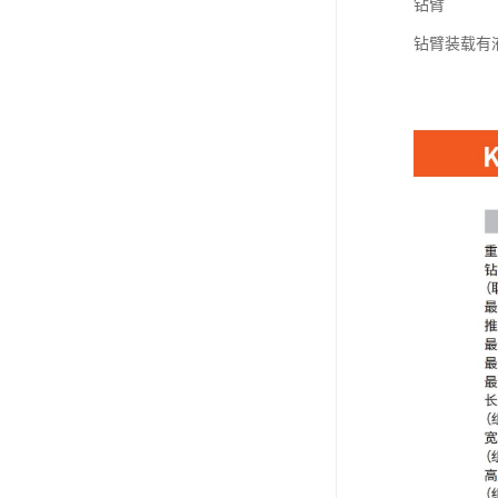
钻臂
钻臂装载有