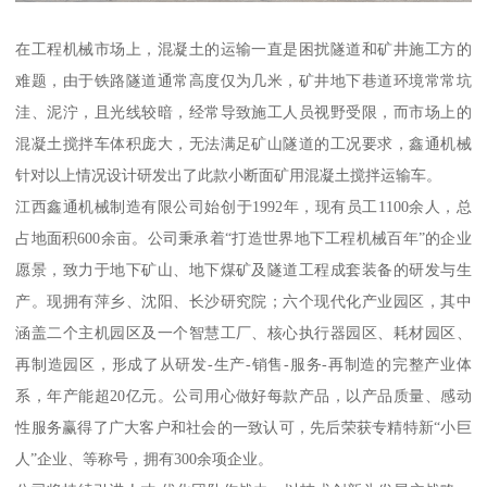
在工程机械市场上，混凝土的运输一直是困扰隧道和矿井施工方的
难题，由于铁路隧道通常高度仅为几米，矿井地下巷道环境常常坑
洼、泥泞，且光线较暗，经常导致施工人员视野受限，而市场上的
混凝土搅拌车体积庞大，无法满足矿山隧道的工况要求，鑫通机械
针对以上情况设计研发出了此款小断面矿用混凝土搅拌运输车。
江西鑫通机械制造有限公司始创于1992年，现有员工1100余人，总
占地面积600余亩。公司秉承着“打造世界地下工程机械百年”的企业
愿景，致力于地下矿山、地下煤矿及隧道工程成套装备的研发与生
产。现拥有萍乡、沈阳、长沙研究院；六个现代化产业园区，其中
涵盖二个主机园区及一个智慧工厂、核心执行器园区、耗材园区、
再制造园区，形成了从研发-生产-销售-服务-再制造的完整产业体
系，年产能超20亿元。公司用心做好每款产品，以产品质量、感动
性服务赢得了广大客户和社会的一致认可，先后荣获专精特新“小巨
人”企业、等称号，拥有300余项企业。