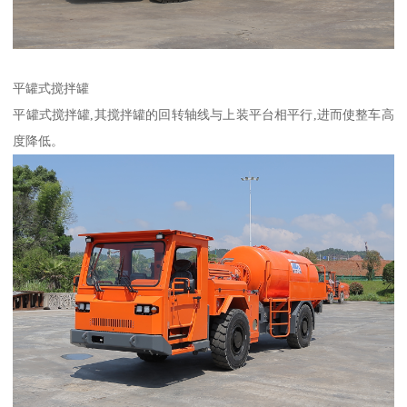
平罐式搅拌罐
平罐式搅拌罐,其搅拌罐的回转轴线与上装平台相平行,进而使整车高
度降低。