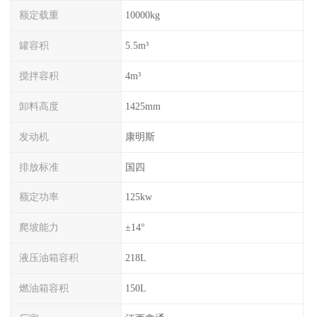
额定载重
10000kg
罐容积
5.5m³
搅拌容积
4m³
卸料高度
1425mm
发动机
康明斯
排放标准
国四
额定功率
125kw
爬坡能力
±14°
液压油箱容积
218L
燃油箱容积
150L