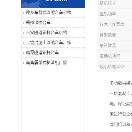
整机尺寸
单臂凿岩台车系列
萍乡车载式湿喷台车价格
整机功率
赣州湿喷台车
较大工作宽度
大坡度用履带扒渣机≤32度
吉安隧道锚杆台车价格
臂架数量
隧道锚杆台车
上饶混泥土湿喷台车厂家
吊篮数量
鹰潭隧道锚杆台车
混泥土湿喷台车
发动机功率
南昌履带式扒渣机厂家
较小转弯半径
巷道修复机
多功能拱架
轮胎式双臂液压凿岩台车
一层混凝土
绳，保证高
须进行安全
部门培训和