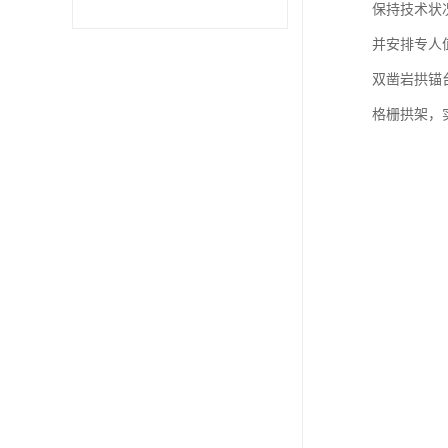
保持技术状
并安排专人
双凿岩拱锚
格栅拱架，