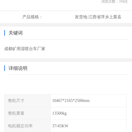
浏览次数：
194
次
产品规格：
发货地:
江西省萍乡上栗县
关键词
成都矿用湿喷台车厂家
详细说明
整机尺寸
10467*2165*2500mm
整机重量
13500kg
电机额定功率
37/45KW