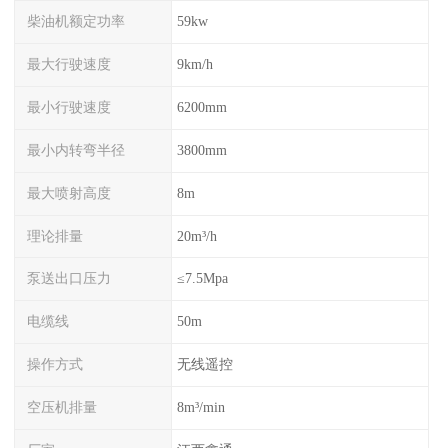
柴油机额定功率
59kw
最大行驶速度
9km/h
最小行驶速度
6200mm
最小内转弯半径
3800mm
最大喷射高度
8m
理论排量
20m³/h
泵送出口压力
≤7.5Mpa
电缆线
50m
操作方式
无线遥控
空压机排量
8m³/min