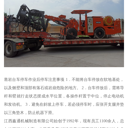
凿岩台车停车作业后停车注意事项 1．不能将台车停放在软地基处，
以及侧壁和顶部有落石或岩崩危险的地方。 2．台车停放后，需将导
杆和臂就行走状态摆成水平位置，各操作杆置于中位，停止电动机
和发动机。 3．避免在斜坡上停车，若必须停车时，应张开支腿并垫
以三角垫木，防止机器下滑。
江西鑫通机械制造有限公司始创于1992年，现有员工1100余人，总