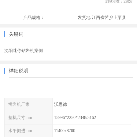
浏览次数：
230
次
产品规格：
发货地:
江西省萍乡上栗县
关键词
沈阳迷你钻岩机案例
详细说明
凿岩机厂家
沃思德
整机尺寸mm
15996*2250*2348/3162
水平掘进mm
11400x8700