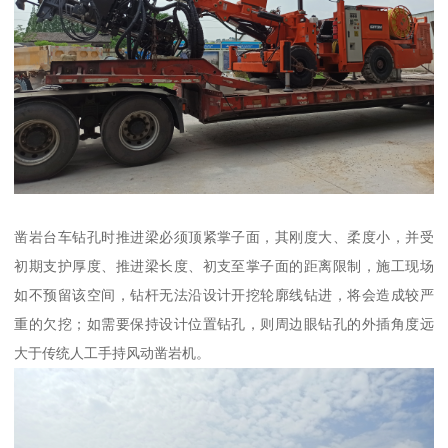
凿岩台车钻孔时推进梁必须顶紧掌子面，其刚度大、柔度小，并受
初期支护厚度、推进梁长度、初支至掌子面的距离限制，施工现场
如不预留该空间，钻杆无法沿设计开挖轮廓线钻进，将会造成较严
重的欠挖；如需要保持设计位置钻孔，则周边眼钻孔的外插角度远
大于传统人工手持风动凿岩机。