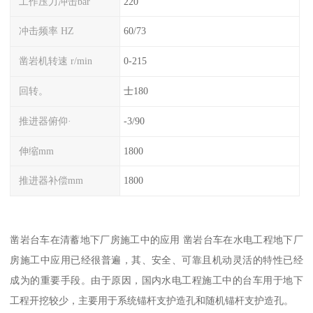
工作压力冲击bar
220
冲击频率 HZ
60/73
凿岩机转速 r/min
0-215
回转。
士180
推进器俯仰·
-3/90
伸缩mm
1800
推进器补偿mm
1800
凿岩台车在清蓄地下厂房施工中的应用 凿岩台车在水电工程地下厂
房施工中应用已经很普遍，其、安全、可靠且机动灵活的特性已经
成为的重要手段。由于原因，国内水电工程施工中的台车用于地下
工程开挖较少，主要用于系统锚杆支护造孔和随机锚杆支护造孔。