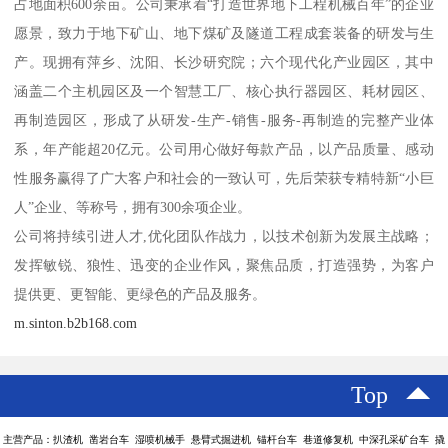
占地面积600余亩。公司秉承着“打造世界地下工程机械百年”的企业
愿景，致力于地下矿山、地下煤矿及隧道工程成套装备的研发与生
产。现拥有萍乡、沈阳、长沙研究院；六个现代化产业园区，其中
涵盖二个主机园区及一个智慧工厂、核心执行器园区、耗材园区、
再制造园区，形成了从研发-生产-销售-服务-再制造的完整产业体
系，年产能超20亿元。公司用心做好每款产品，以产品质量、感动
性服务赢得了广大客户和社会的一致认可，先后荣获专精特新“小巨
人”企业、等称号，拥有300余项企业。
公司将持续引进人才,优化团队作战力，以技术创新为发展主战略；
发挥敏锐、狼性、迅变的企业作风，聚焦品质，打造强势，为客户
提供更、更智能、更绿色的产品及服务。
m.sinton.b2b168.com
Top
主营产品：扒渣机 凿岩台车 湿喷机械手 悬臂式掘进机 锚杆台车 巷道修复机 中深孔采矿台车 撬