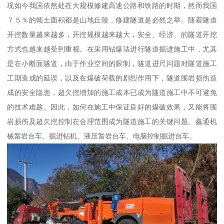
现如今我国依然处在大规模修建高速公路和铁路的时期，然而我国
７５％的领土面积都是山地丘陵，修建隧道是必然之举。随着隧道
开挖数量越来越多，开挖规模越来越大，安全、经济、的隧道开挖
方式也越来越受到重视。在采用钻爆法进行隧道掘进施工中，尤其
是在小断面隧道，由于作业空间的限制，隧道进尺问题对隧道施工
工期造成的延误，以及在爆破荷载的剧烈作用下，隧道围岩损伤造
成的安全隐患，超欠挖增加的施工成本已成为隧道施工中不可避免
的技术难题。因此，如何在施工中保证良好的爆破效果，又能将围
岩损伤及超欠挖控制在合理范围成为隧道施工的关键问题。鑫通机
械凿岩台车、掘进钻机、液压凿岩台车、电脑控制掘进台车。