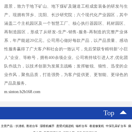
愿景，致力于地下矿山、地下煤矿及隧道工程成套装备的研发与生
产。现拥有萍乡、沈阳、长沙研究院；六个现代化产业园区，其中
涵盖二个主机园区及一个智慧工厂、核心执行器园区、耗材园区、
再制造园区，形成了从研发-生产-销售-服务-再制造的完整产业体
系，年产能超20亿元。公司用心做好每款产品，以产品质量、感动
性服务赢得了广大客户和社会的一致认可，先后荣获专精特新“小巨
人”企业、等称号，拥有400余项企业。公司将持续引进人才,优化团
队作战力，以技术创新为发展主战略；发挥敏锐、狼性、迅变的企
业作风，聚焦品质，打造强势，为客户提供更、更智能、更绿色的
产品及服务。
m.sinton.b2b168.com
Top
主营产品：扒渣机 凿岩台车 湿喷机械手 悬臂式掘进机 锚杆台车 巷道修复机 中深孔采矿台车 撬