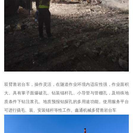
双臂凿岩台车，操作灵活，在隧道作业环境内适应性强，作业面积
大。具有掌子面爆破孔、钻装锚杆孔、小导管与管棚孔，及特殊地
质条件下钻注浆孔、地质预报钻探孔的多用途功能。使用服务平台
可进行撬毛、装、安装锚杆等性工作。鑫通机械多臂凿岩台车