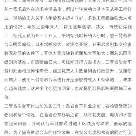
近年来，随高速发展，幸福指数越来越高，大多人员在满足生活的
基本需求后均在追求生活品质，所以年轻劳动力基本不从事工程行
业，现场施工人员平均年龄基本超４０岁，多数工程都面临无人可
用的情况，导致近些年来人工费用逐年递增。其次，传统钻爆施
工，钻孔人员为９～１０人，平均钻孔时长约３小时，较三臂凿岩
台车明显偏低，成本增幅较大。就洞身开挖，在围岩级别和支护参
数无差异的条件下，开挖方量会随着断面加大而加大；而若以围岩
级别为基准，而随断面变大，每延米开挖方面增大，三臂凿岩台车
费用则会相应摊销降低，但是耗费人工数量则会相应提升，故随断
面增大，使用三臂凿岩台车进行开挖会较传统人工钻爆施工，成本
会越来越优，这种变化会更加明显，也就是更容易影响断面施工造
价。
三臂凿岩台车作业前准备工作：凿岩台车作业之前，要检查臂架的
收回和居中情况。在凿岩台车移动之前，须将其支腿、电缆和水管
等完全回收，并确认台车能够通过施工区域所有狭窄、低矮的地
段。为了提高凿岩台车的作业效率，在安装电缆和水管的同时可安