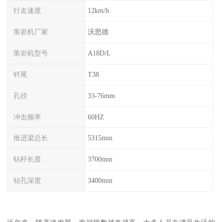
行走速度
12km/h
凿岩机厂家
沃思德
凿岩机型号
A18D/L
钎尾
T38
孔径
33-76mm
冲击频率
60HZ
推进梁总长
5315mm
钻杆长度
3700mm
钻孔深度
3400mm