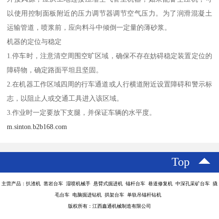
以使用控制面板附近的压力调节器调节空气压力。为了润滑混凝土
运输管道，喷浆前，应向料斗中倾倒一定量的薄砂浆。
机器的定位与稳定
1.停车时，注意清空周围空旷区域，确保不存在妨碍稳定装置定位的
障碍物，确定路面平坦且坚固。
2.在机器工作区域四周的行车通道或人行横道附近设置障碍和警示标
志，以阻止人或交通工具进入该区域。
3.作业时一定要放下支腿，并保证车辆的水平度。
m.sinton.b2b168.com
Top
主营产品：扒渣机 凿岩台车 湿喷机械手 悬臂式掘进机 锚杆台车 巷道修复机 中深孔采矿台车 撬
毛台车 电脑掘进钻机 拱架台车 单轨吊锚杆钻机
版权所有：江西鑫通机械制造有限公司