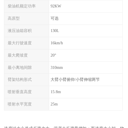
柴油机额定功率
92KW
高原型
可选
液压油箱容积
130L
最大行驶速度
16km/h
最大爬坡度
20°
最小离地间隙
310mm
臂架结构形式
大臂小臂俯仰/小臂伸缩两节
喷射垂直高度
15.8m
喷射水平宽度
25m