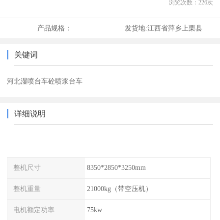
浏览次数：
226
次
产品规格：
发货地:
江西省萍乡上栗县
关键词
河北湿喷台车砼喷浆台车
详细说明
整机尺寸
8350*2850*3250mm
整机重量
21000kg（带空压机）
电机额定功率
75kw