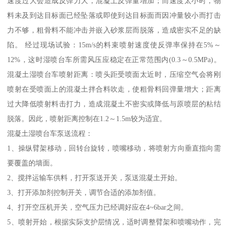
速度过大会造成反弹力大，混凝土反弹量增加；而速度太小时，物
料未及到达目标面已经坠落或即使到达目标面而因冲量较小而打击
力不够，粗骨料不能冲击并嵌入砂浆层而脱落，造成密实不足的缺
陷。 经过现场试验：15m/s的料束喷射速度使反弹率保持在5%～
12%，这时湿喷台车所需风压应稳定在正常范围内(0.3～0.5MPa)。
混凝土湿喷台车喷射距离：喷头距受喷面太近时，压缩空气会将刚
喷射在受喷面上的混凝土拌合料吹走，使粗骨料回弹量增大；距离
过大降低喷射料击打力，造成混凝土不密实或降低与原喷层的粘结
脱落。因此，喷射距离控制在1.2～1.5m较为适宜。
混凝土湿喷台车泵送流程：
1、操纵臂架移动，回转台旋转，喷嘴移动，将喷射方向垂直指向需
要覆盖的墙面。
2、搅拌运输车供料，打开泵送开关，泵送混凝土开始。
3、打开添加剂控制开关，调节合适的添加剂值。
4、打开空压机开关，空气压力已经调好应在4~6bar之间。
5、喷射开始，根据实际支护层情况，适时调整臂架和喷嘴动作，完