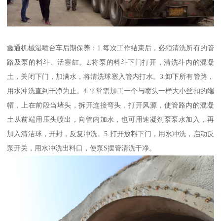
鑫通机械湿喷台车后期保养：1.每次工作结束后，必须清洗所有的管
路及泵的料斗、活塞缸。2.将泵的料斗下门打开，清洗斗内的混凝
土，关闭下门，加满水，将清洗球塞入管内打水。3.卸下所有管路，
用水冲洗直到干净为止。4.平常需加工一个与喷头一样大小丝扣的端
帽，上在前段当堵头，拆开连接弯头，打开风源，使管路内的混凝
土从前端用压头喷出，向管内加水，也可用速凝剂泵泵水加入，再
加入清洁球，开封，反复冲洗。5.打开放料下门，用水冲洗，启动反
泵开关，用水冲洗出料口，使泵S摆管清洗干净。