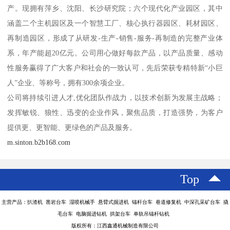
产。现拥有萍乡、沈阳、长沙研究院；六个现代化产业园区，其中
涵盖二个主机园区及一个智慧工厂、核心执行器园区、耗材园区、
再制造园区，形成了从研发-生产-销售-服务-再制造的完整产业体
系，年产能超20亿元。公司用心做好每款产品，以产品质量、感动
性服务赢得了广大客户和社会的一致认可，先后荣获专精特新“小巨
人”企业、等称号，拥有300余项企业。
公司将持续引进人才,优化团队作战力，以技术创新为发展主战略；
发挥敏锐、狼性、迅变的企业作风，聚焦品质，打造强势，为客户
提供更、更智能、更绿色的产品及服务。
m.sinton.b2b168.com
Top
主营产品：扒渣机 凿岩台车 湿喷机械手 悬臂式掘进机 锚杆台车 巷道修复机 中深孔采矿台车 撬
毛台车 电脑掘进钻机 拱架台车 单轨吊锚杆钻机
版权所有：江西鑫通机械制造有限公司