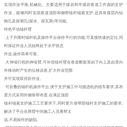
实现作业平衡,机械化。主要适用于煤岩和半煤岩巷道工作面的支护
作业，能够同时实现巷道顶部和侧帮锚杆锚索支护,还具有煤层内钻
炮孔及探测孔(探水、探瓦斯)等功能。
特色平动锚杆臂
·上下升降时锚杆机及操作平台保持平行的功能,可直接快速的定位,同
时保证作业人员始终处于水平状态
作业,操作简单可靠。
·大伸缩行程的伸缩臂,可补偿锚杆臂在巷道断面里由下向上及由里向
外移动时产生的位移误差,扩大作业范围
并可实现双排距作业。
·可折叠的锚杆机操作平台,便于支护施工中与掘进机的错车要求,其布
置方式采用外侧靠帮布置,在满足顶部
锚杆锚索支护施工工艺要求下,同时更方便帮部锚杆支护施工的要求,
解决了平台在两臂中间施工人员离帮太
远,不易操作的缺陷。