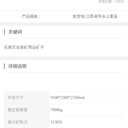
浏览次数：
241
次
产品规格：
发货地:
江西省萍乡上栗县
关键词
石家庄全新矿用运矿卡
详细说明
外形尺寸
9100*2300*2350mm
额定载重量
7000kg
最大铲取力
115KN