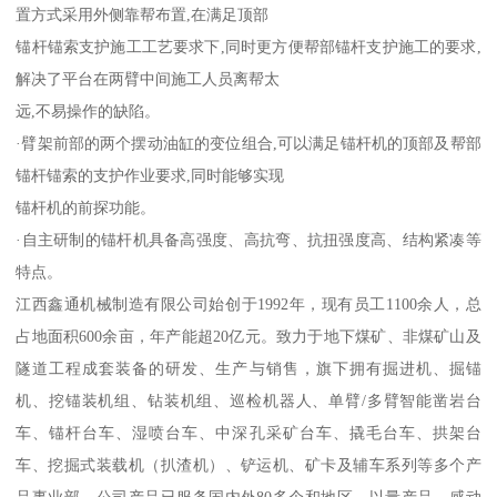
置方式采用外侧靠帮布置,在满足顶部
锚杆锚索支护施工工艺要求下,同时更方便帮部锚杆支护施工的要求,
解决了平台在两臂中间施工人员离帮太
远,不易操作的缺陷。
·臂架前部的两个摆动油缸的变位组合,可以满足锚杆机的顶部及帮部
锚杆锚索的支护作业要求,同时能够实现
锚杆机的前探功能。
·自主研制的锚杆机具备高强度、高抗弯、抗扭强度高、结构紧凑等
特点。
江西鑫通机械制造有限公司始创于1992年，现有员工1100余人，总
占地面积600余亩，年产能超20亿元。致力于地下煤矿、非煤矿山及
隧道工程成套装备的研发、生产与销售，旗下拥有掘进机、掘锚
机、挖锚装机组、钻装机组、巡检机器人、单臂/多臂智能凿岩台
车、锚杆台车、湿喷台车、中深孔采矿台车、撬毛台车、拱架台
车、挖掘式装载机（扒渣机）、铲运机、矿卡及辅车系列等多个产
品事业部。公司产品已服务国内外80多个和地区，以量产品、感动