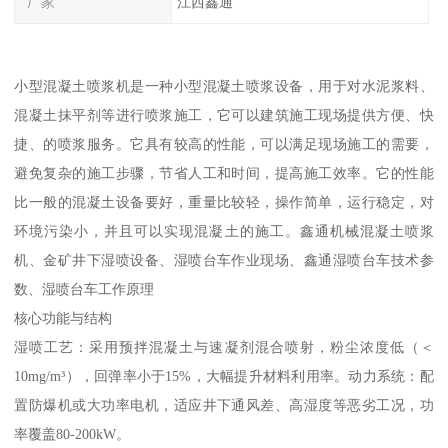
厂家
江西鑫通
小型混凝土喷浆机是一种小型混凝土喷浆设备，用于对水泥浆料、
混凝土抹平剂等进行喷浆施工，它可以建筑施工现场提供方便、快
捷、的喷浆服务。它具有较高的性能，可以满足现场施工的需要，
避免复杂的施工步骤，节省人工和时间，提高施工效率。它的性能
比一般的混凝土设备要好，重量比较轻，操作简单，运行稳定，对
环境污染小，并且可以实现混凝土的施工。鑫通机械混凝土喷浆
机、金矿井下湿喷设备、湿喷台车作业现场、鑫通湿喷台车技术参
数、湿喷台车工作原理
核心功能与结构
湿喷工艺：采用预拌混凝土与速凝剂混合喷射，粉尘浓度低（＜
10mg/m³），回弹率小于15%，大幅提升材料利用率。动力系统：配
置防爆机或大功率电机，适应井下通风差、高湿度等恶劣工况，功
率覆盖80-200kW。