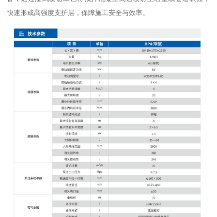
快速形成高强度支护层，保障施工安全与效率。