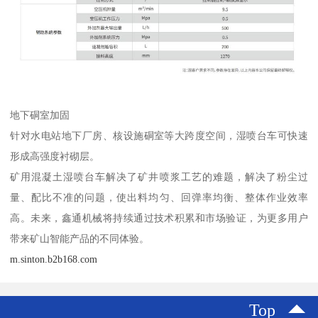
地下硐室加固
针对水电站地下厂房、核设施硐室等大跨度空间，湿喷台车可快速
形成高强度衬砌层。
矿用混凝土湿喷台车解决了矿井喷浆工艺的难题，解决了粉尘过
量、配比不准的问题，使出料均匀、回弹率均衡、整体作业效率
高。未来，鑫通机械将持续通过技术积累和市场验证，为更多用户
带来矿山智能产品的不同体验。
m.sinton.b2b168.com
Top