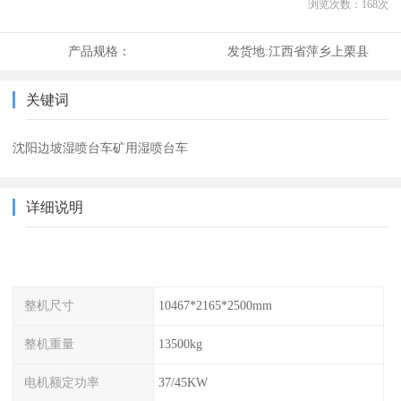
浏览次数：
168
次
产品规格：
发货地:
江西省萍乡上栗县
关键词
沈阳边坡湿喷台车矿用湿喷台车
详细说明
整机尺寸
10467*2165*2500mm
整机重量
13500kg
电机额定功率
37/45KW