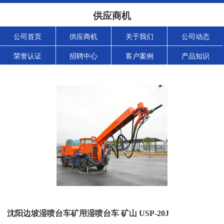
供应商机
公司首页
供应商机
关于我们
公司动态
荣誉认证
招聘中心
客户案例
产品知识
沈阳边坡湿喷台车矿用湿喷台车 矿山 USP-20J