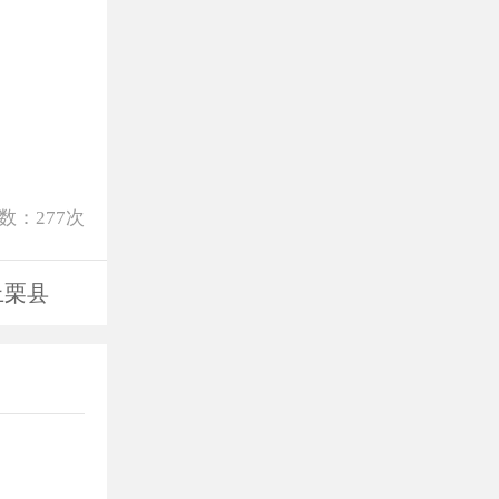
数：
277
次
上栗县