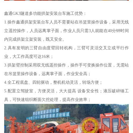
鑫通GK3隧道多功能拱架安装台车施工优势：
1.操作鑫通拱架安装台车人员不需要站在吊篮里操作设备，采用无线
立遥控操作，人员远离掌子面，作业人员只需3人就能在40分钟时间
内完成拱架立架安装，既又安全。
2.具有发明的三臂自由度臂回转机构，三臂可灵活交叉立或平行作
业，大工作高度可达16米；
3.拱架臂控制采用双无线遥控操作，操作手可变换操作位置，无需站
在吊篮里操作设备，远离掌子面，作业安全高；
4.全工程底盘、四轮驱动，整机机动灵活，转场方便；
5.配置立驾驶室，方便灵活，大大提高 设备安全性；液压破碎锤工
具，可快速组织断面欠挖处理，提高作业效率；