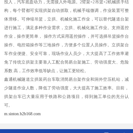
投入，汽车底盘动力，无需接入外电源。2臂架+2吊篮+2机械抓手结
构，每个臂都可实现拱架自动抓取，机械手端微调，作业装置可整
体滑移。可伸缩吊篮，立拱、机械化施工作业，可以替代隧道台架
进行施工，满足多种作业需求，立拱、机械化施工作业。支持遥控
作业，操作更简单， 操作方式采用遥控操作，并可选择吊篮操作台
操作、电控箱操作等三地操作，方便多个位置人员操作。立拱架台
车作业便捷、安全可靠，现场作业人员少，大大提高了工作效率避
免了传统立拱架主要靠人工配合简易台架施工、劳动强度大、危险
系数 高，工作效率低等缺点，让施工更轻松。
鑫通机械隧道立拱装药台车取消简易台架作业和洞外空压机站，减
少隧道作业人数，降低了劳动强度，大大提高了施工效率。目前，
拱架台车已大量应用于铁路和公路项目，得到施工单位的充分认
可。
m.sinton.b2b168.com