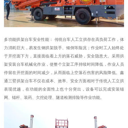
多功能拱架台车安全性能： 传统台车人工立拱存在高负荷工作，体
力消耗巨大，易发生钢拱架脱手、倾倒等险况；作业时工人始终处
于开挖面下方，直接面临着上方的落石威胁，安全隐患大。采用拱
架安装台车机械化作业，使整个立架工序持续时间降低，作业人员
停留在开挖面的时间减少，从而面临上空落石伤害的风险降低。鑫
通三臂拱架台车不仅在成本、效率、安全方面相对于传统人工立拱
表现优越，在功能的全面性上也十分突出，设备可以完成安装锚
网、锚杆、装药、欠挖处理、隧道检测排险等作业功能。