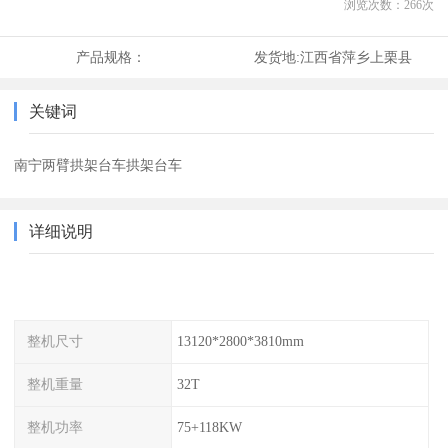
浏览次数：
266
次
产品规格：
发货地:
江西省萍乡上栗县
关键词
南宁两臂拱架台车拱架台车
详细说明
整机尺寸
13120*2800*3810mm
整机重量
32T
整机功率
75+118KW