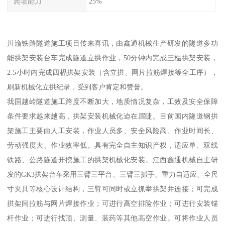
爬坡能力
25%
川渝铁路隧道施工项目传来喜讯，由鑫通机械生产研发的隧道多功
能拱架安装台车完成隧道立拱作业，50分钟内完成三榀拱架安装，
2.5小时内完成四榀拱架安装（含立拱、网片拉筋焊接等全工序），
刷新机械化立拱纪录，受到客户肯定和赞誉。
我国越岭隧道施工跨度不断加大，地质情况复杂，工效及安全保障
条件要求越来越高，拱架安装机械化迫在眉睫。目前国内隧道钢拱
架施工主要由人工安装，作业人员多、安全风险高、作业时间长、
劳动强度大、作业效率低。具有完全自主知识产权，适应单、双线
铁路、公路隧道开挖施工的拱架机械化安装。江西鑫通机械自主研
发的GK3拱架台车采用三臂三平台、三臂三抓手、重力自适应、全尺
寸夹具等核心设计结构，三臂可同时或立抓举拱架并连接；可完成
拱架间拉筋与网片焊接作业；可进行高空排险作业；可进行安装锚
杆作业；可进行找顶、测量、装药等其他高空作业。可将作业人员