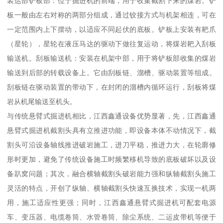
装运部铲板部：位于掘进机的前端，用于收集截割下来的煤岩。铲
板一般由左右对称的两部分组成，通过铰接方式与机架相连，可在
一定范围内上下摆动，以适应不同起伏的底板。铲板上安装有耙爪
（星轮），星轮在液压马达的驱动下做往复运动，将煤岩耙入刮板
输送机。刮板输送机：安装在机架中部，用于将铲板部收集的煤岩
输送到后部的转载设备上。它由刮板链、溜槽、驱动装置等组成。
刮板链在驱动装置的带动下，在封闭的溜槽内循环运行，刮板将煤
岩从机尾输送至机头。
与传统悬臂式掘进机相比，江西鑫通设备优势显著，先，江西鑫通
悬臂式掘进机截割头具有立推进功能，即设备本体不动情况下，截
割头可沿设备轴线推进破岩施工，进刀平稳，推进力大，在轮廓修
形时更加，避免了传统设备施工时频繁移机导致的底板破坏以及设
备趴窝问题；其次，融合横轴截割头破岩能力强和纵轴截割头施工
灵活的特点，开创了纵轴、横轴截割头快速互换技术，实现一机两
用，施工适应性更强；同时，江西鑫通悬臂式掘进机可配套电源
车、变压器、电缆卷筒、水管卷筒、除尘系统、二运皮带机等便于