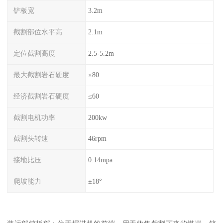
铲板宽
3.2m
截割部位水平高
2.1m
定位截割高度
2.5-5.2m
最大截割岩石硬度
≤80
经济截割岩石硬度
≤60
截割电机功率
200kw
截割头转速
46rpm
接地比压
0.14mpa
爬坡能力
±18°