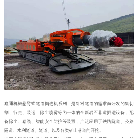
鑫通机械悬臂式隧道掘进机系列，是针对隧道的需求而研发的集切
割、行走、装运、除尘喷雾等为一体的全新岩石巷道掘进设备，配
备除尘、卷缆、智能安全防护等装置，广泛应用于铁路隧道、公路
隧道、水利隧道、隧道、以及各类矿山巷道的开挖。