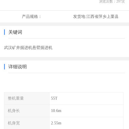
浏览次数：
297
次
产品规格：
发货地:
江西省萍乡上栗县
关键词
武汉矿井掘进机悬臂掘进机
详细说明
整机重量
55T
机身长
10.6m
机身宽
2.55m