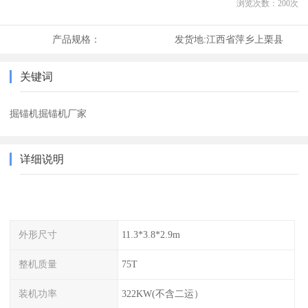
浏览次数：
200
次
产品规格：
发货地:
江西省萍乡上栗县
关键词
掘锚机掘锚机厂家
详细说明
外形尺寸
11.3*3.8*2.9m
整机质量
75T
装机功率
322KW(不含二运）