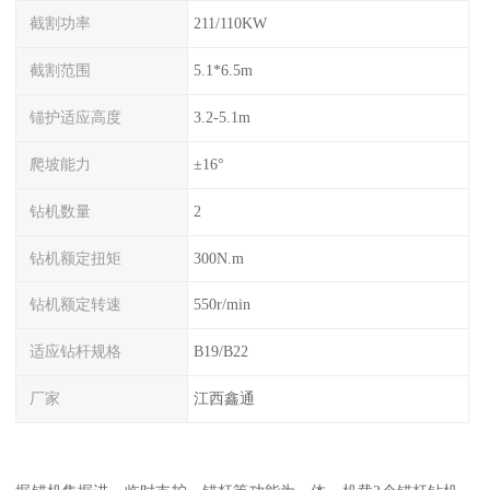
截割功率
211/110KW
截割范围
5.1*6.5m
锚护适应高度
3.2-5.1m
爬坡能力
±16°
钻机数量
2
钻机额定扭矩
300N.m
钻机额定转速
550r/min
适应钻杆规格
B19/B22
厂家
江西鑫通