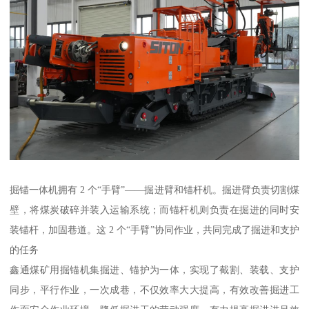
掘锚一体机拥有 2 个“手臂”——掘进臂和锚杆机。掘进臂负责切割煤
壁，将煤炭破碎并装入运输系统；而锚杆机则负责在掘进的同时安
装锚杆，加固巷道。这 2 个“手臂”协同作业，共同完成了掘进和支护
的任务
鑫通煤矿用掘锚机集掘进、锚护为一体，实现了截割、装载、支护
同步，平行作业，一次成巷，不仅效率大大提高，有效改善掘进工