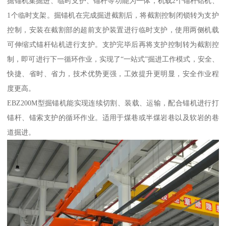
掘锚机集掘进、临时支护、锚杆等功能为一体，机载2个锚杆钻机、
1个临时支架。掘锚机在完成掘进截割后，将截割控制闭锁转为支护
控制，安装在截割部的超前支护装置进行临时支护，使用两侧机载
可伸缩式锚杆钻机进行支护。支护完毕后再将支护控制转为截割控
制，即可进行下一循环作业，实现了“一站式”掘进工作模式，安全、
快捷、省时、省力，技术优势更强，工效提升更明显，安全作业程
度更高。
EBZ200M型掘锚机能实现连续切割、装载、运输，配合锚机进行打
锚杆、锚索支护的循环作业。适用于煤巷或半煤岩巷以及软岩的巷
道掘进。