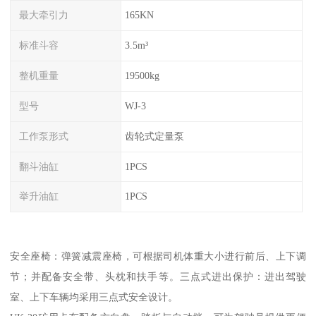
最大牵引力
165KN
标准斗容
3.5m³
整机重量
19500kg
型号
WJ-3
工作泵形式
齿轮式定量泵
翻斗油缸
1PCS
举升油缸
1PCS
安全座椅：弹簧减震座椅，可根据司机体重大小进行前后、上下调
节；并配备安全带、头枕和扶手等。三点式进出保护：进出驾驶
室、上下车辆均采用三点式安全设计。