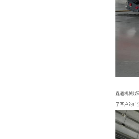
鑫通机械煤
了客户的广