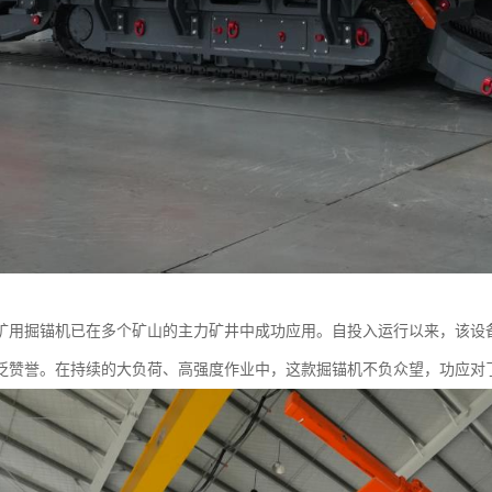
矿用掘锚机已在多个矿山的主力矿井中成功应用。自投入运行以来，该设
泛赞誉。在持续的大负荷、高强度作业中，这款掘锚机不负众望，功应对