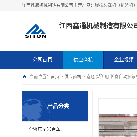
江西鑫通机械制造有限公
公司首页
供应商机
企业视频
当前位置：
首页
>
供应商机
> 鑫通 煤矿用 长春自动掘锚
产品分类
全液压凿岩台车