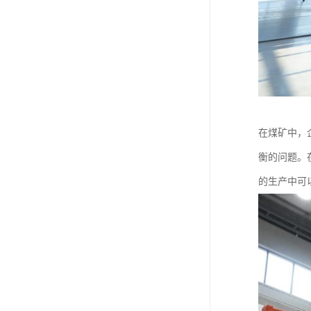
在煤矿中，
衡的问题。
的生产中可