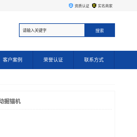
资质认证
实名商家
客户案例
荣誉认证
联系方式
自动掘锚机