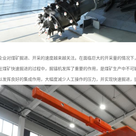
企业对煤矿掘进、开采的速度越来越关注。在面临巨大的开采量的情况下
在煤矿快速掘进的过程中，掘锚机发挥了重要的作用，是煤矿生产中不可
以发挥良好的集成作用，大幅度减少人工操作的压力，并实现快速掘进，