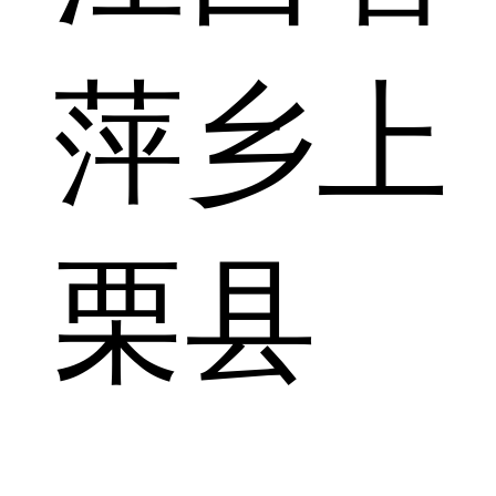
萍乡上
栗县