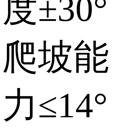
度
±30°
爬坡能
力
≤14°