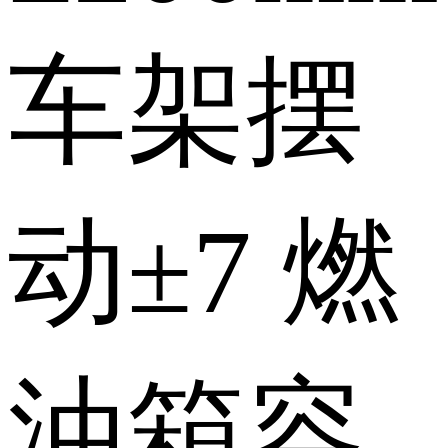
车架摆
动
±7
燃
油箱容