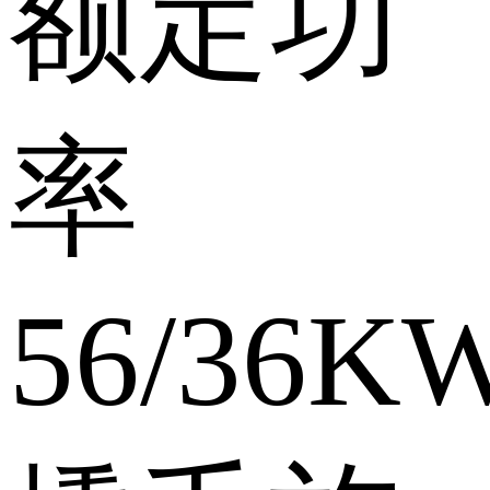
额定功
率
56/36K