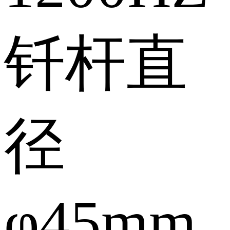
钎杆直
径
φ45mm