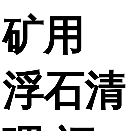
矿用
浮石清