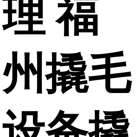
理 福
州撬毛
设备撬