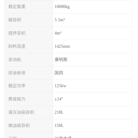
额定载重
10000kg
罐容积
5.5m³
搅拌容积
4m³
卸料高度
1425mm
发动机
康明斯
排放标准
国四
额定功率
125kw
爬坡能力
±14°
液压油箱容积
218L
燃油箱容积
150L