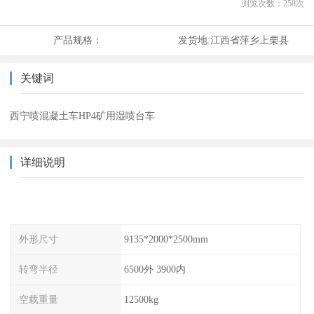
浏览次数：
258
次
产品规格：
发货地:
江西省萍乡上栗县
关键词
西宁喷混凝土车HP4矿用湿喷台车
详细说明
外形尺寸
9135*2000*2500mm
转弯半径
6500外 3900内
空载重量
12500kg