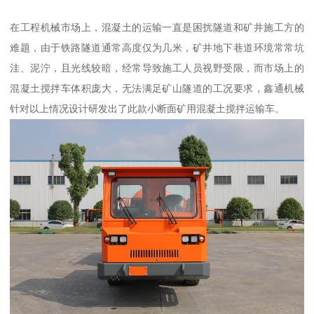
在工程机械市场上，混凝土的运输一直是困扰隧道和矿井施工方的
难题，由于铁路隧道通常高度仅为几米，矿井地下巷道环境常常坑
洼、泥泞，且光线较暗，经常导致施工人员视野受限，而市场上的
混凝土搅拌车体积庞大，无法满足矿山隧道的工况要求，鑫通机械
针对以上情况设计研发出了此款小断面矿用混凝土搅拌运输车。