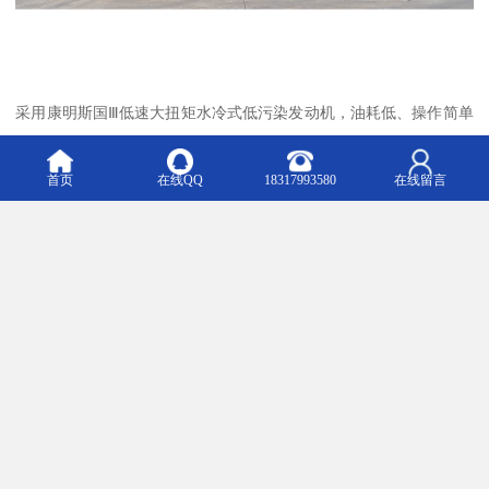
采用康明斯国Ⅲ低速大扭矩水冷式低污染发动机，油耗低、操作简单
可靠，维修保养容易；矿用耐切割充气轮胎，四轮驱动，传动效率
高，制动安全、可靠性高，轮胎寿命长。
首页
在线QQ
18317993580
在线留言
江西鑫通机械制造有限公司始创于1992年，现有员工1100余人，总
占地面积600余亩。公司秉承着“打造世界地下工程机械百年”的企业
愿景，致力于地下矿山、地下煤矿及隧道工程成套装备的研发与生
产。现拥有萍乡、沈阳、长沙研究院；六个现代化产业园区，其中
涵盖二个主机园区及一个智慧工厂、核心执行器园区、耗材园区、
再制造园区，形成了从研发-生产-销售-服务-再制造的完整产业体
系，年产能超20亿元。公司用心做好每款产品，以产品质量、感动
性服务赢得了广大客户和社会的一致认可，先后荣获专精特新“小巨
人”企业、等称号，拥有300余项企业。