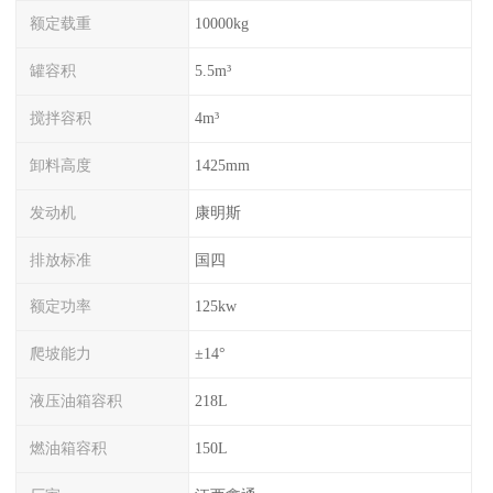
额定载重
10000kg
罐容积
5.5m³
搅拌容积
4m³
卸料高度
1425mm
发动机
康明斯
排放标准
国四
额定功率
125kw
爬坡能力
±14°
液压油箱容积
218L
燃油箱容积
150L