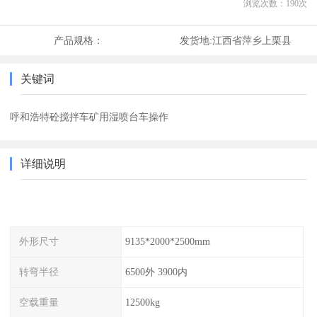
浏览次数：
190
次
产品规格：
发货地:
江西省萍乡上栗县
关键词
呼和浩特砼搅拌车矿用湿喷台车操作
详细说明
外形尺寸
9135*2000*2500mm
转弯半径
6500外 3900内
空载重量
12500kg