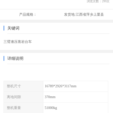
浏览次数：
299
次
产品规格：
发货地:
江西省萍乡上栗县
关键词
三臂液压凿岩台车
详细说明
整机尺寸
16789*2926*3117mm
离地间隙
370mm
整机重量
51000kg