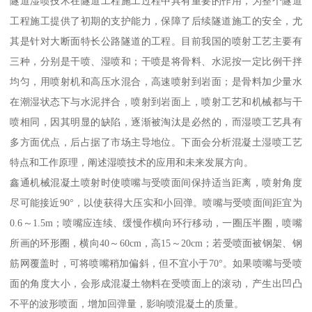
隧道湿喷技术在隧道工程施工过程中具有重要的作用，为整个隧道
工程施工提供了初期的支护能力，保障了后续隧道施工的安全，尤
其是针对大断面特长公路隧道的工程。目前我国的喷射工艺主要有
三种，分别是干喷、湿喷和；干喷是将骨料、水泥按一定比例干拌
均匀，用喷射机和高压水混合，高速喷射到岩面；是骨料加少量水
在潮湿状态下与水泥拌合，喷射到岩面上，喷射工艺和机械都与干
喷相同，因其明显的缺陷，逐渐被淘汰是必然的，而湿喷工艺具有
多方面优点，后占据了市场主导地位。下面会分析混凝土湿喷工艺
特点和工作原理，阐述湿喷技术的应用和未来发展方向。
鑫通机械混凝土喷射时使喷嘴与受喷面间保持适当距离，喷射角度
尽可能接近90°，以使获得大压实和小回弹。喷嘴与受喷面间距宜为
0.6～1.5m；喷嘴应连续、缓慢作横向环行移动，一圈压半圈，喷嘴
所画的环形圈，横向40～60cm，高15～20cm；若受喷面被钢架、钢
筋网覆盖时，可将喷嘴稍加偏斜，但不宜小于70°。如果喷嘴与受喷
面的角度大小，会形成混凝土物料在受喷面上的滚动，产生出凹凸
不平的波形喷面，增加回弹量，影响喷混凝土的质量。