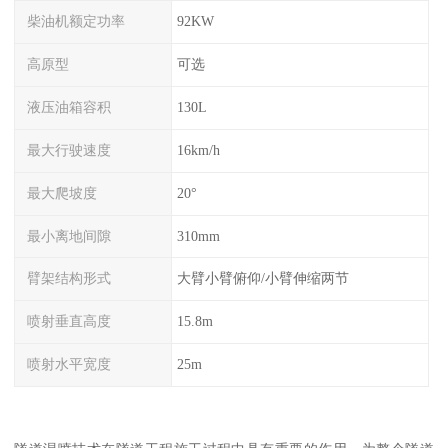
柴油机额定功率
92KW
高原型
可选
液压油箱容积
130L
最大行驶速度
16km/h
最大爬坡度
20°
最小离地间隙
310mm
臂架结构形式
大臂小臂俯仰/小臂伸缩两节
喷射垂直高度
15.8m
喷射水平宽度
25m