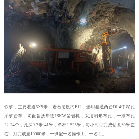
铁矿，主要巷道5X5米，岩石硬度约F12，选用鑫通两台DL4中深孔
采矿台车，均配备沃斯德18KW凿岩机，采用扇形布孔，一排布孔
22-24个，孔深9.2米-41米，单杆1.525米，每小时可完成钻孔30米左
右，月完成量10000米，一班配一名操作工、一名工。