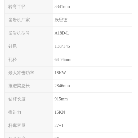
转弯半径
3341mm
凿岩机厂家
沃思德
凿岩机型号
A18D/L
钎尾
T38/T45
孔径
64-76mm
最大冲击功率
18KW
推进梁总长
2846mm
钻杆长度
915mm
推进力
15KN
杆库容量
27+1