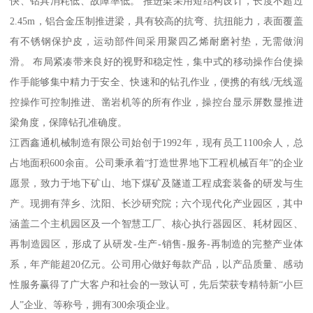
快、钻具消耗低、故障率低。 推进梁采用短结构设计，长度不超过
2.45m，铝合金压制推进梁，具有较高的抗弯、抗扭能力，表面覆盖
有不锈钢保护皮，运动部件间采用聚四乙烯耐磨衬垫，无需做润
滑。 布局紧凑带来良好的视野和稳定性，集中式的移动操作台使操
作手能够集中精力于安全、快速和的钻孔作业，便携的有线/无线遥
控操作可控制推进、凿岩机等的所有作业，操控台显示屏数显推进
梁角度，保障钻孔准确度。
江西鑫通机械制造有限公司始创于1992年，现有员工1100余人，总
占地面积600余亩。公司秉承着“打造世界地下工程机械百年”的企业
愿景，致力于地下矿山、地下煤矿及隧道工程成套装备的研发与生
产。现拥有萍乡、沈阳、长沙研究院；六个现代化产业园区，其中
涵盖二个主机园区及一个智慧工厂、核心执行器园区、耗材园区、
再制造园区，形成了从研发-生产-销售-服务-再制造的完整产业体
系，年产能超20亿元。公司用心做好每款产品，以产品质量、感动
性服务赢得了广大客户和社会的一致认可，先后荣获专精特新“小巨
人”企业、等称号，拥有300余项企业。