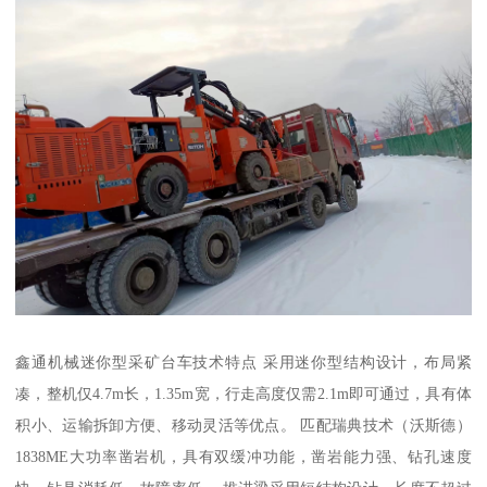
鑫通机械迷你型采矿台车技术特点 采用迷你型结构设计，布局紧
凑，整机仅4.7m长，1.35m宽，行走高度仅需2.1m即可通过，具有体
积小、运输拆卸方便、移动灵活等优点。 匹配瑞典技术（沃斯德）
1838ME大功率凿岩机，具有双缓冲功能，凿岩能力强、钻孔速度