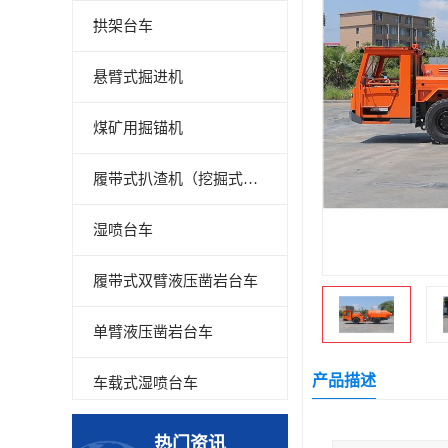
拱架台车
悬臂式掘进机
煤矿用掘锚机
履带式扒渣机（挖掘式装载机）
湿喷台车
履带式双臂液压凿岩台车
单臂液压凿岩台车
产品描述
车载式湿喷台车
多臂凿岩台车
热门资讯