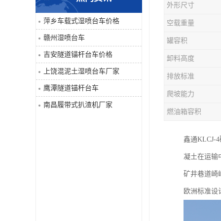
外形尺寸
单臂凿岩台车系列
萍乡车载式湿喷台车价格
空载重量
赣州湿喷台车
罐容积
大坡度用履带扒渣机≤32度
吉安隧道锚杆台车价格
卸料高度
隧道锚杆台车
上饶混泥土湿喷台车厂家
排放标准
鹰潭隧道锚杆台车
混泥土湿喷台车
爬坡能力
南昌履带式扒渣机厂家
燃油箱容积
巷道修复机
鑫通KLC
轮胎式双臂液压凿岩台车
凝土在运输
矿井巷道崎
欧洲标准设