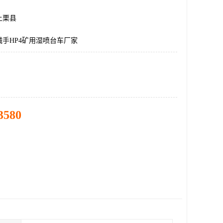
上栗县
手HP4矿用湿喷台车厂家
3580