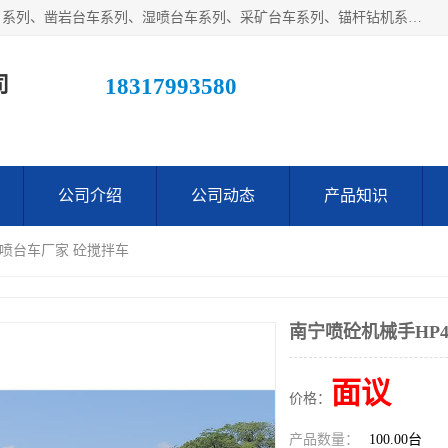
江西鑫通机械制造有限公司主营产品：履带装载机（扒渣机）系列、凿岩台车系列、湿喷台车系列、采矿台车系列、锚杆钻机系列、梭式矿车系列、电机车系列、砼搅拌运输车系列及后配套系列。公司在不断提升自身技术研发能力的同时引进德国、瑞典等国外先进技术和工艺，广泛征询用户意见，扬长避短，日趋完善和成熟，赢得了广大用户的青睐。
司
18317993580
公司介绍
公司动态
产品知识
湿喷台车厂家 砼搅拌车
南宁喷砼机械手HP
面议
价格：
产品数量：
100.00台