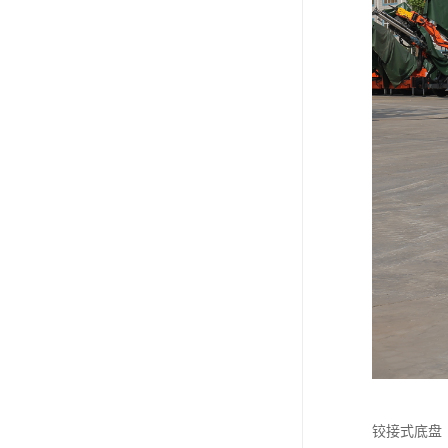
铰接式底盘