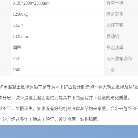
9135*2000*2500mm
转弯半径
12500kg
额定载重
5.5m³
搅拌容积
1425mm
发动机
国四
额定功率
±14°
液压油箱容积
150L
厂家
J-4矿用混凝土搅拌运输车是专为地下矿山设计制造的一种无轨式搅拌及运
中分层，减少混凝土凝固度进而提高井下路面及井下巷道的硬化质量。
岖不平，险情环生，如果没有好的机器底盘和结构来承受，会带来危险和不便
计的，经过多年工地施工验证，设计合理，结构稳固。