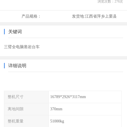
浏览次数：
276
次
产品规格：
发货地:
江西省萍乡上栗县
关键词
三臂全电脑凿岩台车
详细说明
整机尺寸
16789*2926*3117mm
离地间隙
370mm
整机重量
51000kg