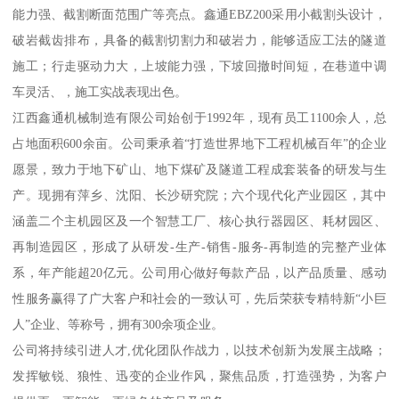
能力强、截割断面范围广等亮点。鑫通EBZ200采用小截割头设计，
破岩截齿排布，具备的截割切割力和破岩力，能够适应工法的隧道
施工；行走驱动力大，上坡能力强，下坡回撤时间短，在巷道中调
车灵活、，施工实战表现出色。
江西鑫通机械制造有限公司始创于1992年，现有员工1100余人，总
占地面积600余亩。公司秉承着“打造世界地下工程机械百年”的企业
愿景，致力于地下矿山、地下煤矿及隧道工程成套装备的研发与生
产。现拥有萍乡、沈阳、长沙研究院；六个现代化产业园区，其中
涵盖二个主机园区及一个智慧工厂、核心执行器园区、耗材园区、
再制造园区，形成了从研发-生产-销售-服务-再制造的完整产业体
系，年产能超20亿元。公司用心做好每款产品，以产品质量、感动
性服务赢得了广大客户和社会的一致认可，先后荣获专精特新“小巨
人”企业、等称号，拥有300余项企业。
公司将持续引进人才,优化团队作战力，以技术创新为发展主战略；
发挥敏锐、狼性、迅变的企业作风，聚焦品质，打造强势，为客户