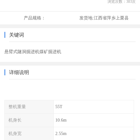
浏览次数：
383
次
产品规格：
发货地:
江西省萍乡上栗县
关键词
悬臂式隧洞掘进机煤矿掘进机
详细说明
整机重量
55T
机身长
10.6m
机身宽
2.55m