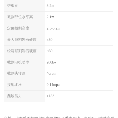
铲板宽
3.2m
截割部位水平高
2.1m
定位截割高度
2.5-5.2m
最大截割岩石硬度
≤80
经济截割岩石硬度
≤60
截割电机功率
200kw
截割头转速
46rpm
接地比压
0.14mpa
爬坡能力
±18°