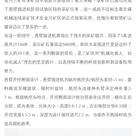
金川三矿在采矿技术创新方面取得了重大突破！该矿区已成功完成
了悬臂掘进机阶段试验区段的采矿任务，这一成就不仅标志着非爆
机械连续采矿技术在金川矿区的正式探索应用，也预示着智慧矿山
建设迈出了坚实的一步。
在这一阶段中，悬臂掘进机展现出了强大的采矿能力，回采了5条进
路共计144米，采出矿石量高达9460吨，单班大采掘进尺更是达到了
惊人的10.1米。这一系列数据的背后，是三矿区对“机械化换人、自
动化减人”理念的坚定践行，以及持续不断的科技创新和新设备投用
努力。
悬臂开挖断面设计，悬臂掘进机为纵向铣挖头(铣挖头直径≤1 m)，拨
料截齿呈螺旋状，顺时针旋转，铣挖头连接伸长臂决定伸长量2-
3 m。根据铣挖头特点，开挖断面设计按分部条块法开挖，横向左右
分部，竖向条块。分块大小：高度0.8-1.2 m，左右每部分块8-10块；
开挖宽度4.5-5 m；深度为设计循环进尺2.2 m。当操作不熟练时或为
提高掘机效率。