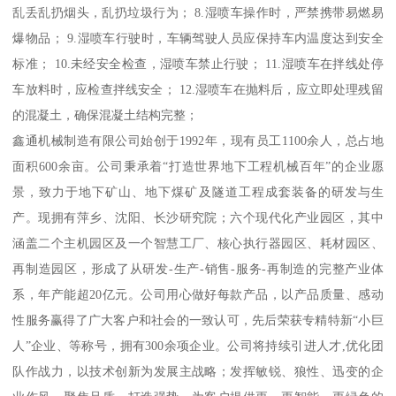
乱丢乱扔烟头，乱扔垃圾行为； 8.湿喷车操作时，严禁携带易燃易
爆物品； 9.湿喷车行驶时，车辆驾驶人员应保持车内温度达到安全
标准； 10.未经安全检查，湿喷车禁止行驶； 11.湿喷车在拌线处停
车放料时，应检查拌线安全； 12.湿喷车在抛料后，应立即处理残留
的混凝土，确保混凝土结构完整；
鑫通机械制造有限公司始创于1992年，现有员工1100余人，总占地
面积600余亩。公司秉承着“打造世界地下工程机械百年”的企业愿
景，致力于地下矿山、地下煤矿及隧道工程成套装备的研发与生
产。现拥有萍乡、沈阳、长沙研究院；六个现代化产业园区，其中
涵盖二个主机园区及一个智慧工厂、核心执行器园区、耗材园区、
再制造园区，形成了从研发-生产-销售-服务-再制造的完整产业体
系，年产能超20亿元。公司用心做好每款产品，以产品质量、感动
性服务赢得了广大客户和社会的一致认可，先后荣获专精特新“小巨
人”企业、等称号，拥有300余项企业。公司将持续引进人才,优化团
队作战力，以技术创新为发展主战略；发挥敏锐、狼性、迅变的企