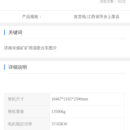
浏览次数：
162
次
产品规格：
发货地:
江西省萍乡上栗县
关键词
济南非煤矿矿用湿喷台车图片
详细说明
整机尺寸
10467*2165*2500mm
整机重量
13500kg
电机额定功率
37/45KW