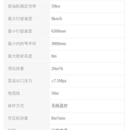
柴油机额定功率
59kw
最大行驶速度
9km/h
最小行驶速度
6200mm
最小内转弯半径
3800mm
最大喷射高度
8m
理论排量
20m³/h
泵送出口压力
≤7.5Mpa
电缆线
50m
操作方式
无线遥控
空压机排量
8m³/min