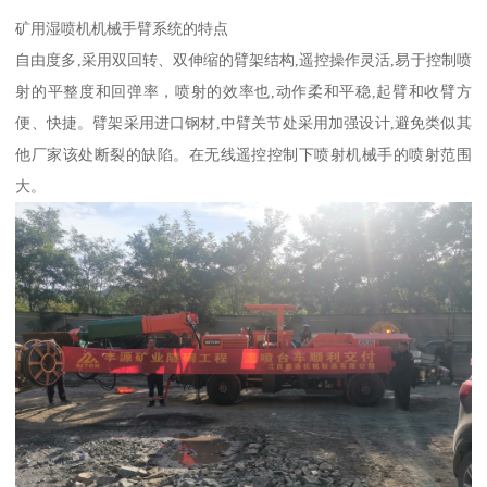
矿用湿喷机机械手臂系统的特点
自由度多,采用双回转、双伸缩的臂架结构,遥控操作灵活,易于控制喷
射的平整度和回弹率，喷射的效率也,动作柔和平稳,起臂和收臂方
便、快捷。臂架采用进口钢材,中臂关节处采用加强设计,避免类似其
他厂家该处断裂的缺陷。在无线遥控控制下喷射机械手的喷射范围
大。