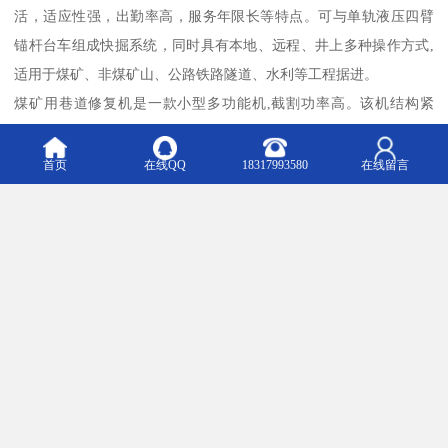
活，适应性强，出勤率高，服务年限长等特点。可与单轨液压四臂
锚杆台车组成快掘系统，同时具有本地、远程、井上多种操作方式,
适用于煤矿、非煤矿山、公路铁路隧道、水利等工程据进。
煤矿用巷道修复机是一款小型多功能机,截割功率高。该机结构紧
凑、操作灵活、工作范围大、可靠性高、便于分解下井和组装,尤其
是截割臂可以弯曲,具有的耙料能力。可根据不同的工矿条件,换装岩
首页
在线QQ
18317993580
在线留言
石破碎锤、铲斗，进行岩石破碎、炮采耙料功能该机既适合煤矿煤
巷道的掘进,又可从事大型煤矿巷道修顶、刷帮和切底工作，特别是
针对煤矿巷道常现的底鼓现象，该机以其小巧灵活、工作范围大、
移动方便的特性,切底效率显著,具有其它掘进机不可比拟的优越性。