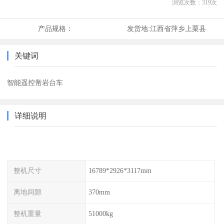
浏览次数：
319
次
产品规格：
发货地:
江西省萍乡上栗县
关键词
智能遥控凿岩台车
详细说明
整机尺寸
16789*2926*3117mm
离地间隙
370mm
整机重量
51000kg