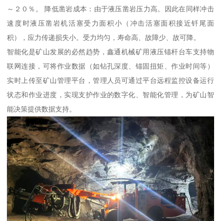
～２０％。 降低凿岩成本：由于液压凿岩压力高。因此在同样冲击
速度时液压凿岩机活塞受力面积小（冲击活塞面积接近钎尾面
积），应力传递损失小。受力均匀，寿命高、故障少、故可降。
智能化是矿山发展的必然趋势，鑫通机械矿用液压锚杆台车支持物
联网连接，可将作业数据（如钻孔深度、锚固扭矩、作业时间等）
实时上传至矿山管理平台，管理人员可通过平台远程监控设备运行
状态和作业进度，实现支护作业的数字化、智能化管理，为矿山智
能决策提供数据支持。