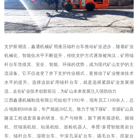
支护新潮流，鑫通机械矿用液压锚杆台车推动矿业进步，随着矿业
机械化、智能化水平不断提升，传统支护方式逐渐被淘汰，矿用锚
杆台车凭借其、安全、智能、环保的优势，成为现代矿山支护的主
流设备。它不仅改变了井下支护作业模式，更推动了矿业整体技术
水平的提升。选择这款矿用锚杆台车，就是选择紧跟矿业发展潮
流，走在矿业技术创新前沿，为矿山未来发展注入强劲动力
江西鑫通机械制造有限公司始创于1992年，现有员工1100余人，总
占地面积600余亩，年产能超20亿元。致力于地下煤矿、非煤矿山及
隧道工程成套装备的研发、生产与销售，旗下拥有掘进机、掘锚
机、挖锚装机组、钻装机组、巡检机器人、单臂/多臂智能凿岩台
车、锚杆台车、湿喷台车、中深孔采矿台车、撬毛台车、拱架台