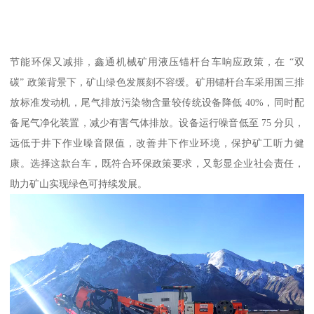
节能环保又减排，鑫通机械矿用液压锚杆台车响应政策，在 “双
碳” 政策背景下，矿山绿色发展刻不容缓。矿用锚杆台车采用国三排
放标准发动机，尾气排放污染物含量较传统设备降低 40%，同时配
备尾气净化装置，减少有害气体排放。设备运行噪音低至 75 分贝，
远低于井下作业噪音限值，改善井下作业环境，保护矿工听力健
康。选择这款台车，既符合环保政策要求，又彰显企业社会责任，
助力矿山实现绿色可持续发展。