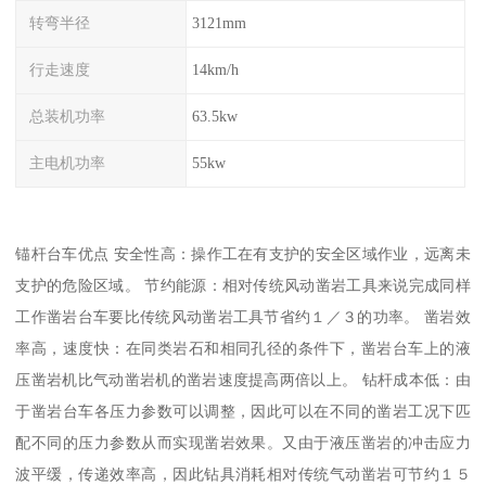
转弯半径
3121mm
行走速度
14km/h
总装机功率
63.5kw
主电机功率
55kw
锚杆台车优点 安全性高：操作工在有支护的安全区域作业，远离未
支护的危险区域。 节约能源：相对传统风动凿岩工具来说完成同样
工作凿岩台车要比传统风动凿岩工具节省约１／３的功率。 凿岩效
率高，速度快：在同类岩石和相同孔径的条件下，凿岩台车上的液
压凿岩机比气动凿岩机的凿岩速度提高两倍以上。 钻杆成本低：由
于凿岩台车各压力参数可以调整，因此可以在不同的凿岩工况下匹
配不同的压力参数从而实现凿岩效果。又由于液压凿岩的冲击应力
波平缓，传递效率高，因此钻具消耗相对传统气动凿岩可节约１５