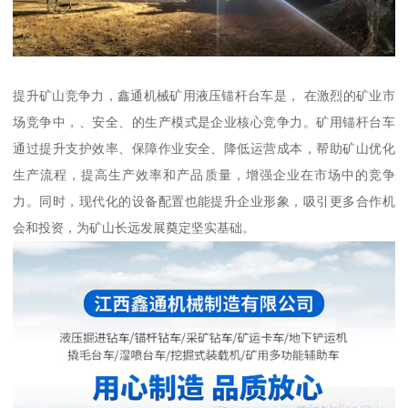
提升矿山竞争力，鑫通机械矿用液压锚杆台车是， 在激烈的矿业市
场竞争中，、安全、的生产模式是企业核心竞争力。矿用锚杆台车
通过提升支护效率、保障作业安全、降低运营成本，帮助矿山优化
生产流程，提高生产效率和产品质量，增强企业在市场中的竞争
力。同时，现代化的设备配置也能提升企业形象，吸引更多合作机
会和投资，为矿山长远发展奠定坚实基础。