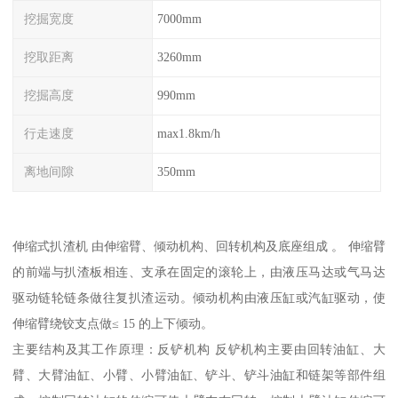
挖掘宽度
7000mm
挖取距离
3260mm
挖掘高度
990mm
行走速度
max1.8km/h
离地间隙
350mm
伸缩式扒渣机 由伸缩臂、倾动机构、回转机构及底座组成 。 伸缩臂
的前端与扒渣板相连、支承在固定的滚轮上，由液压马达或气马达
驱动链轮链条做往复扒渣运动。倾动机构由液压缸或汽缸驱动，使
伸缩臂绕铰支点做≤ 15 的上下倾动。
主要结构及其工作原理：反铲机构 反铲机构主要由回转油缸、大
臂、大臂油缸、小臂、小臂油缸、铲斗、铲斗油缸和链架等部件组