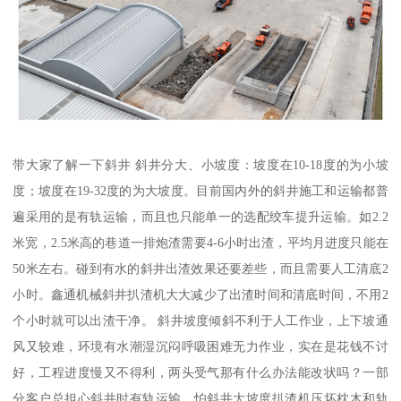
带大家了解一下斜井 斜井分大、小坡度：坡度在10-18度的为小坡
度；坡度在19-32度的为大坡度。目前国内外的斜井施工和运输都普
遍采用的是有轨运输，而且也只能单一的选配绞车提升运输。如2.2
米宽，2.5米高的巷道一排炮渣需要4-6小时出渣，平均月进度只能在
50米左右。碰到有水的斜井出渣效果还要差些，而且需要人工清底2
小时。鑫通机械斜井扒渣机大大减少了出渣时间和清底时间，不用2
个小时就可以出渣干净。 斜井坡度倾斜不利于人工作业，上下坡通
风又较难，环境有水潮湿沉闷呼吸困难无力作业，实在是花钱不讨
好，工程进度慢又不得利，两头受气那有什么办法能改状吗？一部
分客户总担心斜井时有轨运输，怕斜井大坡度扒渣机压坏枕木和轨