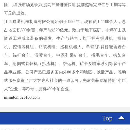
险、;增强市场竞争力;提高产量进度快速;提前超额完成任务工期等等
可见的成效。
江西鑫通机械制造有限公司始创于1992年，现有员工1100余人，总
占地面积600余亩，年产能超20亿元。致力于地下煤矿、非煤矿山及
隧道工程成套装备的研发、生产与销售，旗下拥有掘进机、掘锚
机、挖锚装机组、钻装机组、巡检机器人、单臂/多臂智能凿岩台
车、锚杆台车、湿喷台车、中深孔采矿台车、撬毛台车、拱架台
车、挖掘式装载机（扒渣机）、铲运机、矿卡及辅车系列等多个产
品事业部。公司产品已服务国内外80多个和地区，以量产品、感动
式服务赢得了广大客户和社会的一致认可，先后荣获专精特新“小巨
人”企业、等称号，拥有400余项企业。
m.sinton.b2b168.com
Top