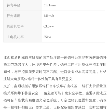
转弯半径
3121mm
行走速度
14km/h
总装机功率
63.5kw
主电机功率
55kw
江西鑫通机械自主研制的国产钻注锚一体锚杆台车能有效解决锚杆
施工劳动强度大，环境差安全性差，锚杆工序占用整体开挖工序时
间长，与开挖拱架安装时间不匹配、进口设备成本高等问题，对钻
注锚大角度高位锚杆一体性施工具有重要意义。
支护，鑫通机械矿用液压锚杆台车筑牢矿山根基， 锚杆支护质量直
接关系到井下巷道安全， 偏差都可能引发安全事故。鑫通矿用液压
锚杆台车搭载高精度激光定位系统，可定位钻孔位置和角度，确保
每一根锚杆都按设计要求安装。设备配备扭矩传感器，实时监测锚