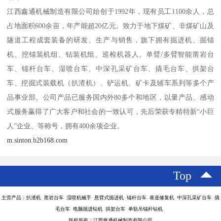
江西鑫通机械制造有限公司始创于1992年，现有员工1100余人，总
占地面积600余亩，年产能超20亿元。致力于地下煤矿、非煤矿山及
隧道工程成套装备的研发、生产与销售，旗下拥有掘进机、掘锚
机、挖锚装机组、钻装机组、巡检机器人、单臂/多臂智能凿岩台
车、锚杆台车、湿喷台车、中深孔采矿台车、撬毛台车、拱架台
车、挖掘式装载机（扒渣机）、铲运机、矿卡及辅车系列等多个产
品事业部。公司产品已服务国内外80多个和地区，以量产品、感动
式服务赢得了广大客户和社会的一致认可，先后荣获专精特新“小巨
人”企业、等称号，拥有400余项企业。
m.sinton.b2b168.com
Top
主营产品：扒渣机 凿岩台车 湿喷机械手 悬臂式掘进机 锚杆台车 巷道修复机 中深孔采矿台车 撬
毛台车 电脑掘进钻机 拱架台车 单轨吊锚杆钻机
版权所有：江西鑫通机械制造有限公司