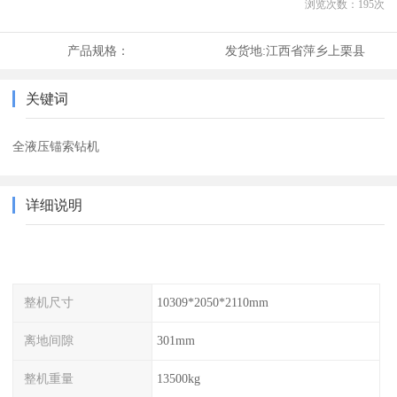
浏览次数：
195
次
产品规格：
发货地:
江西省萍乡上栗县
关键词
全液压锚索钻机
详细说明
整机尺寸
10309*2050*2110mm
离地间隙
301mm
整机重量
13500kg