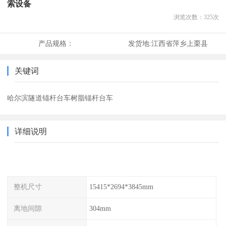
索设备
浏览次数：
325
次
产品规格：
发货地:
江西省萍乡上栗县
关键词
哈尔滨隧道锚杆台车树脂锚杆台车
详细说明
整机尺寸
15415*2694*3845mm
离地间隙
304mm