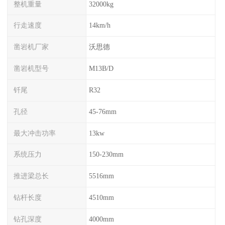
整机重量
32000kg
行走速度
14km/h
凿岩机厂家
沃思德
凿岩机型号
M13B/D
钎尾
R32
孔径
45-76mm
最大冲击功率
13kw
系统压力
150-230mm
推进梁总长
5516mm
钻杆长度
4510mm
钻孔深度
4000mm