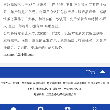
再制造园区，形成了从研发-生产-销售-服务-再制造的完整产业体
系，年产能超20亿元。公司用心做好每款产品，以产品质量、感动
性服务赢得了广大客户和社会的一致认可，先后荣获专精特新“小巨
人”企业、等称号，拥有300余项企业。
公司将持续引进人才,优化团队作战力，以技术创新为发展主战略；
发挥敏锐、狼性、迅变的企业作风，聚焦品质，打造强势，为客户
提供更、更智能、更绿色的产品及服务。
m.sinton.b2b168.com
Top
主营产品：扒渣机 凿岩台车 湿喷机械手 悬臂式掘进机 锚杆台车 巷道修复机 中深孔采矿台车 撬
毛台车 电脑掘进钻机 拱架台车 单轨吊锚杆钻机
版权所有：江西鑫通机械制造有限公司